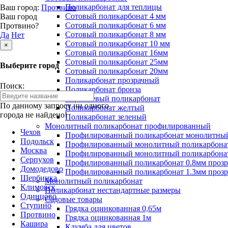
Поликарбонат для теплицы
Ваш город:
Протвино
Сотовый поликарбонат 4 мм
Ваш город
Сотовый поликарбонат 6 мм
Протвино?
Сотовый поликарбонат 8 мм
Да
Нет
Сотовый поликарбонат 10 мм
×
Сотовый поликарбонат 16мм
Сотовый поликарбонат 25мм
Выберите город
Сотовый поликарбонат 20мм
Поликарбонат прозрачный
Поиск:
Поликарбонат бронза
Коричневый поликарбонат
По данному запросу ни одного
Поликарбонат желтый
города не найдено!
Поликарбонат зеленый
Монолитный поликарбонат профилированный
Чехов
Профилированный поликарбонат монолитный
Подольск
Профилированный монолитный поликарбонат
Москва
Профилированный монолитный поликарбонат
Серпухов
Профилированный поликарбонат 0.8мм проз
Домодедово
Профилированный поликарбонат 1.3мм проз
Щербинка
Монолитный поликарбонат
Климовск
Поликарбонат нестандартные размеры
Одинцово
Садовые товары
Ступино
Грядка оцинкованная 0,65м
Протвино
Грядка оцинкованная 1м
Кашира
Клумба для цветов