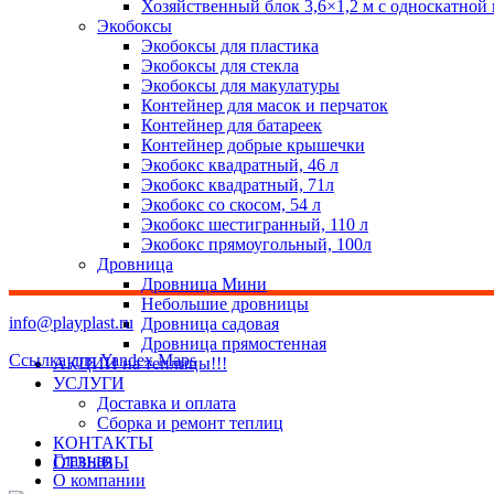
Хозяйственный блок 3,6×1,2 м с односкатной
Экобоксы
Экобоксы для пластика
Экобоксы для стекла
Экобоксы для макулатуры
Контейнер для масок и перчаток
Контейнер для батареек
Контейнер добрые крышечки
Экобокс квадратный, 46 л
Экобокс квадратный, 71л
Экобокс со скосом, 54 л
Экобокс шестигранный, 110 л
Экобокс прямоугольный, 100л
Дровница
Дровница Мини
Небольшие дровницы
info@playplast.ru
Дровница садовая
Дровница прямостенная
Ссылка для Yandex Maps
АКЦИИ на теплицы!!!
УСЛУГИ
Доставка и оплата
Сборка и ремонт теплиц
КОНТАКТЫ
Главная
ОТЗЫВЫ
О компании