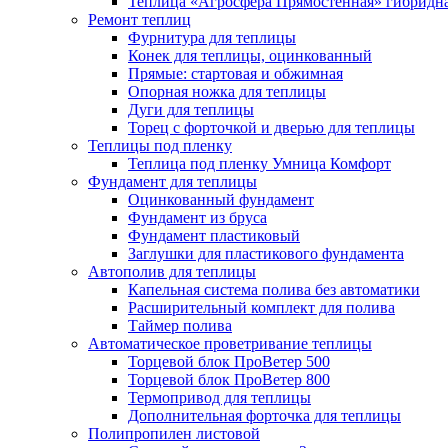
Теплица «Агросфера Прямостенная» гибридн
Ремонт теплиц
Фурнитура для теплицы
Конек для теплицы, оцинкованный
Прямые: стартовая и обжимная
Опорная ножка для теплицы
Дуги для теплицы
Торец с форточкой и дверью для теплицы
Теплицы под пленку
Теплица под пленку Умница Комфорт
Фундамент для теплицы
Оцинкованный фундамент
Фундамент из бруса
Фундамент пластиковый
Заглушки для пластикового фундамента
Автополив для теплицы
Капельная система полива без автоматики
Расширительный комплект для полива
Таймер полива
Автоматическое проветривание теплицы
Торцевой блок ПроВетер 500
Торцевой блок ПроВетер 800
Термопривод для теплицы
Дополнительная форточка для теплицы
Полипропилен листовой