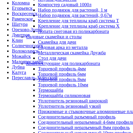
Коломна
Компостер садовый 1000л
Егорьевск
Набор подвязок для растений, 1 м
Воскресенск
Набор подвязок для растений, 0,67м
Раменское
Крепление для теплицы краб система Т
Шатура
Крепление для теплицы краб система Х
Орехово-Зуево
Лопата снеговая из поликарбоната
Дмитров
Садовые скамейки и столы
Клин
Скамейка для дачи
Солнечногорск
Садовая арка из металла
Волоколамск
Металлическая скамейка Дружба
Можайск
Стол для дачи
Малоярославец
Комплектующие для поликарбоната
Дубна
Торцевой профиль 4мм
Калуга
Торцевой профиль 6мм
Переславль-Залесский
Торцевой профиль 8мм
Торцевой профиль 10мм
Термошайба
Термошайба силиконовая
Уплотнитель резиновый широкий
Уплотнитель резиновый узкий
Прижимные и стыковочные алюминиевые пл
Соединительный разъемный профиль
Соединительный неразъемный 4-6мм профил
Соединительный неразъемный 8мм профиль
Соединительный неразъемный 10мм профиль