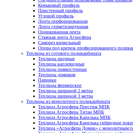
Коньковый профиль
Пристенный профиль
Угловой профиль
Лента перфорированная
Лента герметизирующая
Оцинкованная лента
Стяжная лента Агросфера
Саморез кровельный
Опора под крепеж профилированного полика
Теплицы из сотового поликарбоната
Теплицы арочные
Теплицы каплевидные
Теплицы прямостенные
Теплицы домиком
Парники
Теплицы фермерские
Теплицы шириной 2 метра
Теплицы шириной 3 метра
Теплицы из монолитного поликарбоната
Теплица Агросфера Престиж МПК
Теплица Агросфера Титан МПК
Теплица Агросфера Капелька МПК
Теплица Агросфера Капелька гибридное пок
Теплица «Агросфера Домик» с монолитным по