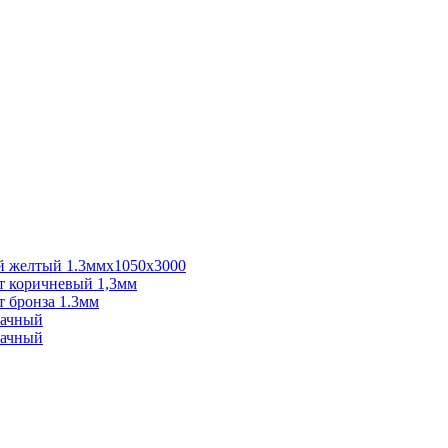
 желтый 1.3ммх1050х3000
 коричневый 1,3мм
 бронза 1.3мм
рачный
рачный