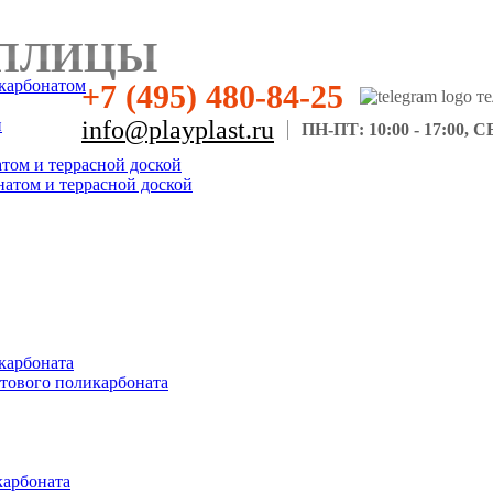
ПЛИЦЫ
карбонатом
+7 (495) 480-84-25
н
info@playplast.ru
ПН-ПТ: 10:00 - 17:00, СБ
атом и террасной доской
натом и террасной доской
карбоната
отового поликарбоната
карбоната