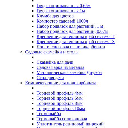
Грядка оцинкованная 0,65м
Грядка оцинкованная 1м
Клумба для цветов
Компостер садовый 1000л
Набор подвязок для растений, 1 м
Набор подвязок для растений, 0,67м
Крепление для теплицы краб система Т
Крепление для теплицы краб система Х
Лопата снеговая из поликарбоната
Садовые скамейки и столы
Скамейка для дачи
Садовая арка из металла
Металлическая скамейка Дружба
Стол для дачи
Комплектующие для поликарбоната
Торцевой профиль 4мм
Торцевой профиль 6мм
Торцевой профиль 8мм
Торцевой профиль 10мм
Термошайба
Термошайба силиконовая
Уплотнитель резиновый широкий