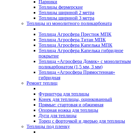
Парники
Теплицы фермерские
Теплицы шириной 2 метра
Теплицы шириной 3 метра
Теплицы из монолитного поликарбоната
Теплица Агросфера Престиж МПК
Теплица Агросфера Титан МПК
Теплица Агросфера Капелька МПК
Теплица Агросфера Капелька гибридное
покрытие
Теплица «Агросфера Домик» с монолитным
поликарбонатом (1,5 мм, 3 мм)
Теплица «Агросфера Прямостенная»
гибридная
Ремонт теплиц
Фурнитура для теплицы
Конек для теплицы, оцинкованный
Прямые: стартовая и обжимная
Опорная ножка для теплицы
Дуги для теплицы
Торец с форточкой и дверью для теплицы
Теплицы под пленку