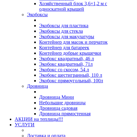
Хозяйственный блок 3,6×1,2 м с
односкатной крышей
Экобоксы
Экобоксы для пластика
Экобоксы для стекла
Экобоксы для макулатуры
Контейнер для масок и перчаток
Контейнер для батареек
Контейнер добрые крышечки
Экобокс квадратный, 46 л
Экобокс квадратный, 71л
Экобокс со скосом, 54 л
Экобокс шестигранный, 110 л
Экобокс прямоугольный, 100л
Дровница
Дровница Мини
Небольшие дровницы
Дровница садовая
Дровница прямостенная
АКЦИИ на теплицы!!!
УСЛУГИ
Доставка и оплата