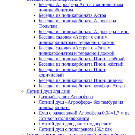
Беседка Агросфера Астра с монолитным
поликарбонатом
Беседка из поликарбоната Астра
Беседка из поликарбоната Агросфера
Тюльпан
Беседка из поликарбоната Агросфера Пион
Беседка садовая «Астра» с синим
поликарбонатом и террасной доской
Беседка садовая «Астра» с жёлтым
поликарбонатом и террасной доской
Беседка из поликарбоната Пион, зелёный
Беседка из поликарбоната Пион, жёлтый
Беседка из поликарбоната Пион,
коричневый
Беседка из поликарбоната Пион, бирюза
Беседка из поликарбоната комфорт Астра
Летний душ для дачи
Дачный туалет Агросфера
Летний душ «Агросфера» без тамбура из
поликарбоната
Душ с раздевалкой Агросфера 0,94×1,7 м из
сотового поликарбоната
Летний душ для дачи с подогревом
Летний душ с подогревом 150л бак
Готовые автонавесы под сотовый поликарбонат