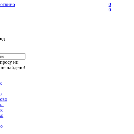
отвино
0
0
од
апросу ни
 не найдено!
к
в
ово
ка
ск
во
о
но