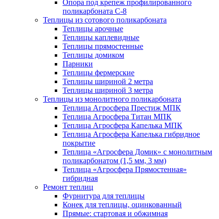
Опора под крепеж профилированного
поликарбоната С-8
Теплицы из сотового поликарбоната
Теплицы арочные
Теплицы каплевидные
Теплицы прямостенные
Теплицы домиком
Парники
Теплицы фермерские
Теплицы шириной 2 метра
Теплицы шириной 3 метра
Теплицы из монолитного поликарбоната
Теплица Агросфера Престиж МПК
Теплица Агросфера Титан МПК
Теплица Агросфера Капелька МПК
Теплица Агросфера Капелька гибридное
покрытие
Теплица «Агросфера Домик» с монолитным
поликарбонатом (1,5 мм, 3 мм)
Теплица «Агросфера Прямостенная»
гибридная
Ремонт теплиц
Фурнитура для теплицы
Конек для теплицы, оцинкованный
Прямые: стартовая и обжимная