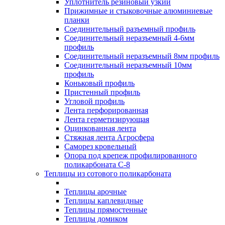
Уплотнитель резиновый узкий
Прижимные и стыковочные алюминиевые
планки
Соединительный разъемный профиль
Соединительный неразъемный 4-6мм
профиль
Соединительный неразъемный 8мм профиль
Соединительный неразъемный 10мм
профиль
Коньковый профиль
Пристенный профиль
Угловой профиль
Лента перфорированная
Лента герметизирующая
Оцинкованная лента
Стяжная лента Агросфера
Саморез кровельный
Опора под крепеж профилированного
поликарбоната С-8
Теплицы из сотового поликарбоната
Теплицы арочные
Теплицы каплевидные
Теплицы прямостенные
Теплицы домиком