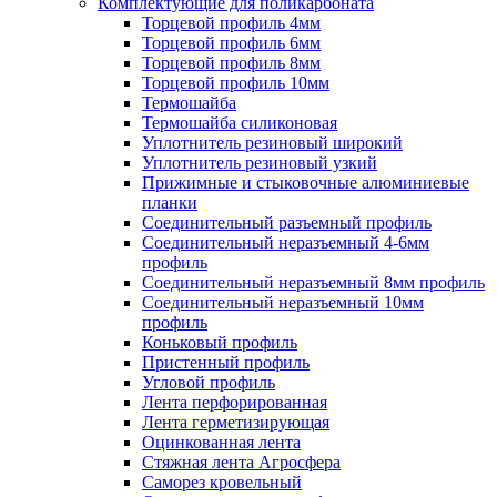
Комплектующие для поликарбоната
Торцевой профиль 4мм
Торцевой профиль 6мм
Торцевой профиль 8мм
Торцевой профиль 10мм
Термошайба
Термошайба силиконовая
Уплотнитель резиновый широкий
Уплотнитель резиновый узкий
Прижимные и стыковочные алюминиевые
планки
Соединительный разъемный профиль
Соединительный неразъемный 4-6мм
профиль
Соединительный неразъемный 8мм профиль
Соединительный неразъемный 10мм
профиль
Коньковый профиль
Пристенный профиль
Угловой профиль
Лента перфорированная
Лента герметизирующая
Оцинкованная лента
Стяжная лента Агросфера
Саморез кровельный