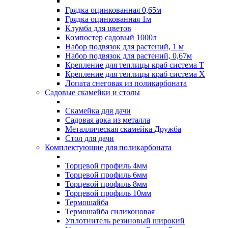
Грядка оцинкованная 0,65м
Грядка оцинкованная 1м
Клумба для цветов
Компостер садовый 1000л
Набор подвязок для растений, 1 м
Набор подвязок для растений, 0,67м
Крепление для теплицы краб система Т
Крепление для теплицы краб система Х
Лопата снеговая из поликарбоната
Садовые скамейки и столы
Скамейка для дачи
Садовая арка из металла
Металлическая скамейка Дружба
Стол для дачи
Комплектующие для поликарбоната
Торцевой профиль 4мм
Торцевой профиль 6мм
Торцевой профиль 8мм
Торцевой профиль 10мм
Термошайба
Термошайба силиконовая
Уплотнитель резиновый широкий