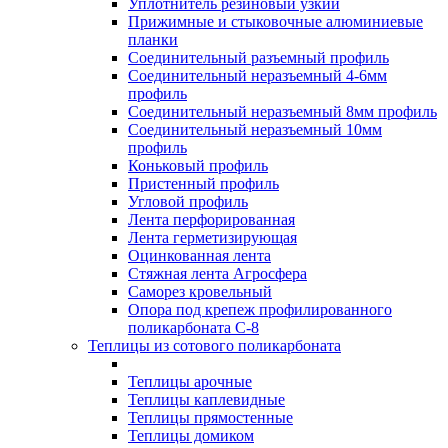
Уплотнитель резиновый узкий
Прижимные и стыковочные алюминиевые
планки
Соединительный разъемный профиль
Соединительный неразъемный 4-6мм
профиль
Соединительный неразъемный 8мм профиль
Соединительный неразъемный 10мм
профиль
Коньковый профиль
Пристенный профиль
Угловой профиль
Лента перфорированная
Лента герметизирующая
Оцинкованная лента
Стяжная лента Агросфера
Саморез кровельный
Опора под крепеж профилированного
поликарбоната С-8
Теплицы из сотового поликарбоната
Теплицы арочные
Теплицы каплевидные
Теплицы прямостенные
Теплицы домиком