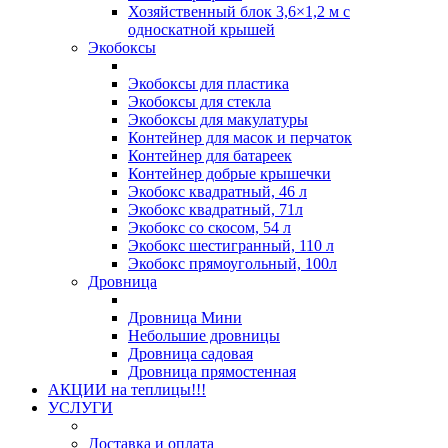
Хозяйственный блок 3,6×1,2 м с
односкатной крышей
Экобоксы
Экобоксы для пластика
Экобоксы для стекла
Экобоксы для макулатуры
Контейнер для масок и перчаток
Контейнер для батареек
Контейнер добрые крышечки
Экобокс квадратный, 46 л
Экобокс квадратный, 71л
Экобокс со скосом, 54 л
Экобокс шестигранный, 110 л
Экобокс прямоугольный, 100л
Дровница
Дровница Мини
Небольшие дровницы
Дровница садовая
Дровница прямостенная
АКЦИИ на теплицы!!!
УСЛУГИ
Доставка и оплата