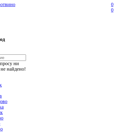
отвино
0
0
од
апросу ни
 не найдено!
к
в
ово
ка
ск
во
о
но