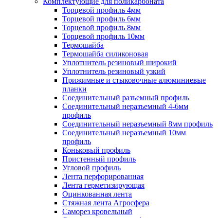
Комплектующие для поликарбоната
Торцевой профиль 4мм
Торцевой профиль 6мм
Торцевой профиль 8мм
Торцевой профиль 10мм
Термошайба
Термошайба силиконовая
Уплотнитель резиновый широкий
Уплотнитель резиновый узкий
Прижимные и стыковочные алюминиевые
планки
Соединительный разъемный профиль
Соединительный неразъемный 4-6мм
профиль
Соединительный неразъемный 8мм профиль
Соединительный неразъемный 10мм
профиль
Коньковый профиль
Пристенный профиль
Угловой профиль
Лента перфорированная
Лента герметизирующая
Оцинкованная лента
Стяжная лента Агросфера
Саморез кровельный