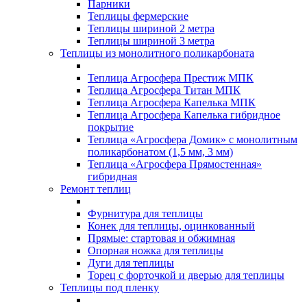
Парники
Теплицы фермерские
Теплицы шириной 2 метра
Теплицы шириной 3 метра
Теплицы из монолитного поликарбоната
Теплица Агросфера Престиж МПК
Теплица Агросфера Титан МПК
Теплица Агросфера Капелька МПК
Теплица Агросфера Капелька гибридное
покрытие
Теплица «Агросфера Домик» с монолитным
поликарбонатом (1,5 мм, 3 мм)
Теплица «Агросфера Прямостенная»
гибридная
Ремонт теплиц
Фурнитура для теплицы
Конек для теплицы, оцинкованный
Прямые: стартовая и обжимная
Опорная ножка для теплицы
Дуги для теплицы
Торец с форточкой и дверью для теплицы
Теплицы под пленку