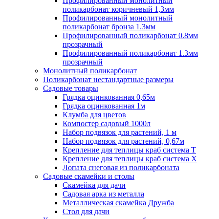
Профилированный монолитный
поликарбонат коричневый 1,3мм
Профилированный монолитный
поликарбонат бронза 1.3мм
Профилированный поликарбонат 0.8мм
прозрачный
Профилированный поликарбонат 1.3мм
прозрачный
Монолитный поликарбонат
Поликарбонат нестандартные размеры
Садовые товары
Грядка оцинкованная 0,65м
Грядка оцинкованная 1м
Клумба для цветов
Компостер садовый 1000л
Набор подвязок для растений, 1 м
Набор подвязок для растений, 0,67м
Крепление для теплицы краб система Т
Крепление для теплицы краб система Х
Лопата снеговая из поликарбоната
Садовые скамейки и столы
Скамейка для дачи
Садовая арка из металла
Металлическая скамейка Дружба
Стол для дачи