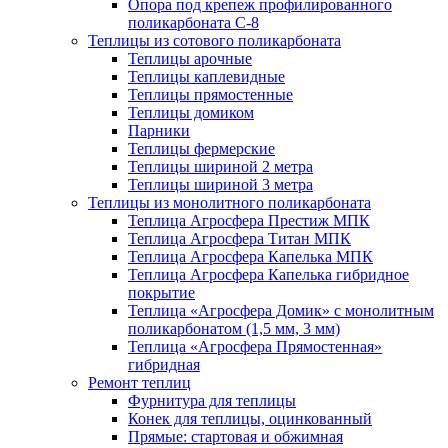
Опора под крепеж профилированного
поликарбоната С-8
Теплицы из сотового поликарбоната
Теплицы арочные
Теплицы каплевидные
Теплицы прямостенные
Теплицы домиком
Парники
Теплицы фермерские
Теплицы шириной 2 метра
Теплицы шириной 3 метра
Теплицы из монолитного поликарбоната
Теплица Агросфера Престиж МПК
Теплица Агросфера Титан МПК
Теплица Агросфера Капелька МПК
Теплица Агросфера Капелька гибридное
покрытие
Теплица «Агросфера Домик» с монолитным
поликарбонатом (1,5 мм, 3 мм)
Теплица «Агросфера Прямостенная»
гибридная
Ремонт теплиц
Фурнитура для теплицы
Конек для теплицы, оцинкованный
Прямые: стартовая и обжимная