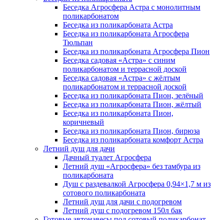
Беседка Агросфера Астра с монолитным
поликарбонатом
Беседка из поликарбоната Астра
Беседка из поликарбоната Агросфера
Тюльпан
Беседка из поликарбоната Агросфера Пион
Беседка садовая «Астра» с синим
поликарбонатом и террасной доской
Беседка садовая «Астра» с жёлтым
поликарбонатом и террасной доской
Беседка из поликарбоната Пион, зелёный
Беседка из поликарбоната Пион, жёлтый
Беседка из поликарбоната Пион,
коричневый
Беседка из поликарбоната Пион, бирюза
Беседка из поликарбоната комфорт Астра
Летний душ для дачи
Дачный туалет Агросфера
Летний душ «Агросфера» без тамбура из
поликарбоната
Душ с раздевалкой Агросфера 0,94×1,7 м из
сотового поликарбоната
Летний душ для дачи с подогревом
Летний душ с подогревом 150л бак
Готовые автонавесы под сотовый поликарбонат