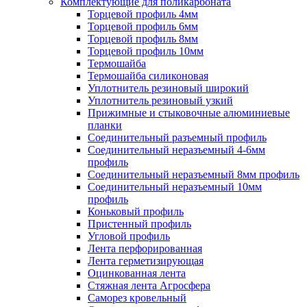
Комплектующие для поликарбоната
Торцевой профиль 4мм
Торцевой профиль 6мм
Торцевой профиль 8мм
Торцевой профиль 10мм
Термошайба
Термошайба силиконовая
Уплотнитель резиновый широкий
Уплотнитель резиновый узкий
Прижимные и стыковочные алюминиевые
планки
Соединительный разъемный профиль
Соединительный неразъемный 4-6мм
профиль
Соединительный неразъемный 8мм профиль
Соединительный неразъемный 10мм
профиль
Коньковый профиль
Пристенный профиль
Угловой профиль
Лента перфорированная
Лента герметизирующая
Оцинкованная лента
Стяжная лента Агросфера
Саморез кровельный