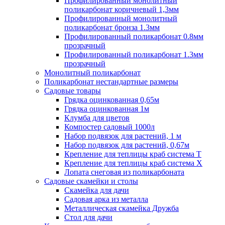
Профилированный монолитный
поликарбонат коричневый 1,3мм
Профилированный монолитный
поликарбонат бронза 1.3мм
Профилированный поликарбонат 0.8мм
прозрачный
Профилированный поликарбонат 1.3мм
прозрачный
Монолитный поликарбонат
Поликарбонат нестандартные размеры
Садовые товары
Грядка оцинкованная 0,65м
Грядка оцинкованная 1м
Клумба для цветов
Компостер садовый 1000л
Набор подвязок для растений, 1 м
Набор подвязок для растений, 0,67м
Крепление для теплицы краб система Т
Крепление для теплицы краб система Х
Лопата снеговая из поликарбоната
Садовые скамейки и столы
Скамейка для дачи
Садовая арка из металла
Металлическая скамейка Дружба
Стол для дачи