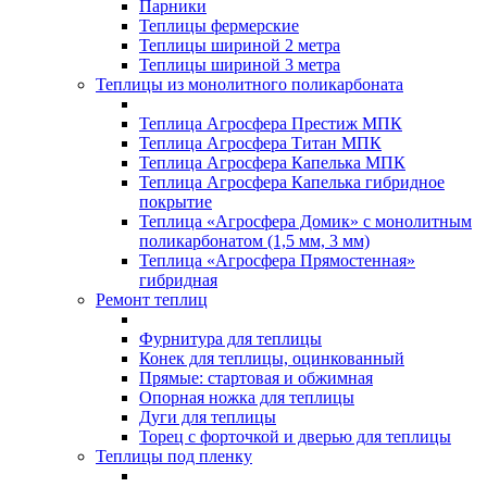
Парники
Теплицы фермерские
Теплицы шириной 2 метра
Теплицы шириной 3 метра
Теплицы из монолитного поликарбоната
Теплица Агросфера Престиж МПК
Теплица Агросфера Титан МПК
Теплица Агросфера Капелька МПК
Теплица Агросфера Капелька гибридное
покрытие
Теплица «Агросфера Домик» с монолитным
поликарбонатом (1,5 мм, 3 мм)
Теплица «Агросфера Прямостенная»
гибридная
Ремонт теплиц
Фурнитура для теплицы
Конек для теплицы, оцинкованный
Прямые: стартовая и обжимная
Опорная ножка для теплицы
Дуги для теплицы
Торец с форточкой и дверью для теплицы
Теплицы под пленку