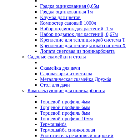
Грядка оцинкованная 0,65м
Грядка оцинкованная 1м
Клумба для цветов
Компостер садовый 1000л
Набор подвязок для растений, 1 м
Набор подвязок для растений, 0,67м
Крепление для теплицы краб система Т
Крепление для теплицы краб система Х
Лопата снеговая из поликарбоната
Садовые скамейки и столы
Скамейка для дачи
Садовая арка из металла
Металлическая скамейка Дружба
Стол для дачи
Комплектующие для поликарбоната
Торцевой профиль 4мм
Торцевой профиль 6мм
Торцевой профиль 8мм
Торцевой профиль 10мм
Термошайба
Термошайба силиконовая
Уплотнитель резиновый широкий