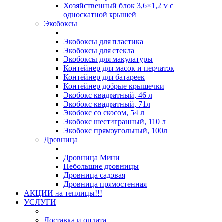
Хозяйственный блок 3,6×1,2 м с
односкатной крышей
Экобоксы
Экобоксы для пластика
Экобоксы для стекла
Экобоксы для макулатуры
Контейнер для масок и перчаток
Контейнер для батареек
Контейнер добрые крышечки
Экобокс квадратный, 46 л
Экобокс квадратный, 71л
Экобокс со скосом, 54 л
Экобокс шестигранный, 110 л
Экобокс прямоугольный, 100л
Дровница
Дровница Мини
Небольшие дровницы
Дровница садовая
Дровница прямостенная
АКЦИИ на теплицы!!!
УСЛУГИ
Доставка и оплата