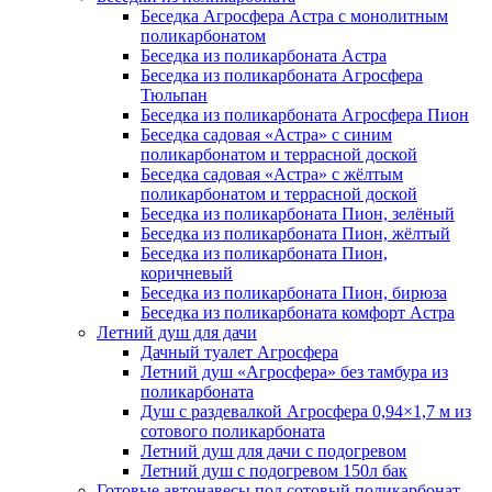
Беседка Агросфера Астра с монолитным
поликарбонатом
Беседка из поликарбоната Астра
Беседка из поликарбоната Агросфера
Тюльпан
Беседка из поликарбоната Агросфера Пион
Беседка садовая «Астра» с синим
поликарбонатом и террасной доской
Беседка садовая «Астра» с жёлтым
поликарбонатом и террасной доской
Беседка из поликарбоната Пион, зелёный
Беседка из поликарбоната Пион, жёлтый
Беседка из поликарбоната Пион,
коричневый
Беседка из поликарбоната Пион, бирюза
Беседка из поликарбоната комфорт Астра
Летний душ для дачи
Дачный туалет Агросфера
Летний душ «Агросфера» без тамбура из
поликарбоната
Душ с раздевалкой Агросфера 0,94×1,7 м из
сотового поликарбоната
Летний душ для дачи с подогревом
Летний душ с подогревом 150л бак
Готовые автонавесы под сотовый поликарбонат