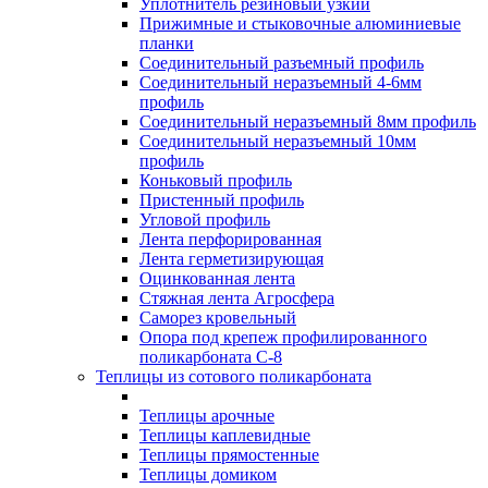
Уплотнитель резиновый узкий
Прижимные и стыковочные алюминиевые
планки
Соединительный разъемный профиль
Соединительный неразъемный 4-6мм
профиль
Соединительный неразъемный 8мм профиль
Соединительный неразъемный 10мм
профиль
Коньковый профиль
Пристенный профиль
Угловой профиль
Лента перфорированная
Лента герметизирующая
Оцинкованная лента
Стяжная лента Агросфера
Саморез кровельный
Опора под крепеж профилированного
поликарбоната С-8
Теплицы из сотового поликарбоната
Теплицы арочные
Теплицы каплевидные
Теплицы прямостенные
Теплицы домиком