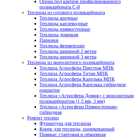
Опора под крепеж профилированного
поликарбоната С-8
Теплицы из сотового поликарбоната
Теплицы арочные
Теплицы каплевидные
Теплицы прямостенные
Теплицы домиком
Парники
Теплицы фермерские
Теплицы шириной 2 метра
Теплицы шириной 3 метра
Теплицы из монолитного поликарбоната
Теплица Агросфера Престиж МПК
Теплица Агросфера Титан МПК
Теплица Агросфера Капелька МПК
Теплица Агросфера Капелька гибридное
покрытие
Теплица «Агросфера Домик» с монолитным
поликарбонатом (1,5 мм, 3 мм)
Теплица «Агросфера Прямостенная»
гибридная
Ремонт теплиц
Фурнитура для теплицы
Конек для теплицы, оцинкованный
Прямые: стартовая и обжимная