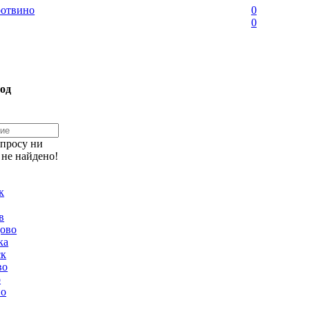
отвино
0
0
од
апросу ни
 не найдено!
к
в
ово
ка
ск
во
о
но