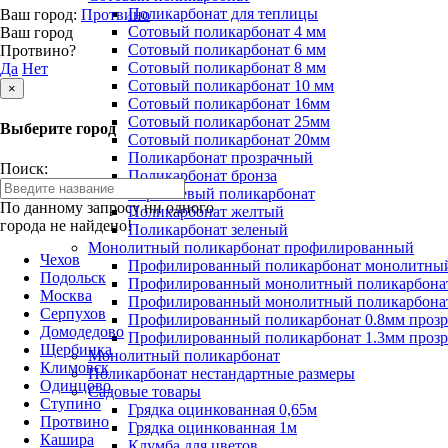
Поликарбонат для теплицы
Ваш город:
Протвино
Сотовый поликарбонат 4 мм
Ваш город
Сотовый поликарбонат 6 мм
Протвино?
Сотовый поликарбонат 8 мм
Да
Нет
Сотовый поликарбонат 10 мм
×
Сотовый поликарбонат 16мм
Сотовый поликарбонат 25мм
Выберите город
Сотовый поликарбонат 20мм
Поликарбонат прозрачный
Поиск:
Поликарбонат бронза
Коричневый поликарбонат
По данному запросу ни одного
Поликарбонат желтый
города не найдено!
Поликарбонат зеленый
Монолитный поликарбонат профилированный
Чехов
Профилированный поликарбонат монолитный
Подольск
Профилированный монолитный поликарбонат
Москва
Профилированный монолитный поликарбонат
Серпухов
Профилированный поликарбонат 0.8мм проз
Домодедово
Профилированный поликарбонат 1.3мм проз
Щербинка
Монолитный поликарбонат
Климовск
Поликарбонат нестандартные размеры
Одинцово
Садовые товары
Ступино
Грядка оцинкованная 0,65м
Протвино
Грядка оцинкованная 1м
Кашира
Клумба для цветов