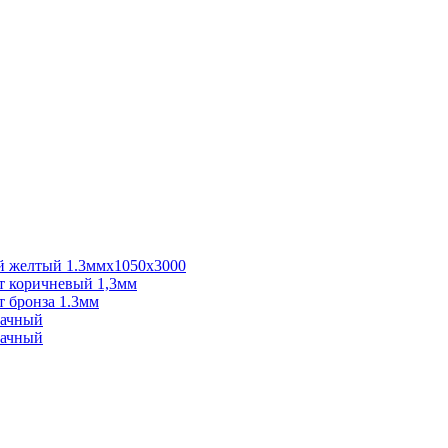
 желтый 1.3ммх1050х3000
 коричневый 1,3мм
 бронза 1.3мм
рачный
рачный