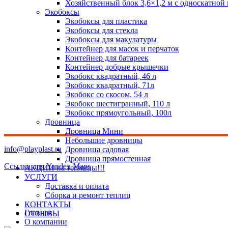
Хозяйственный блок 3,6×1,2 м с односкатной
Экобоксы
Экобоксы для пластика
Экобоксы для стекла
Экобоксы для макулатуры
Контейнер для масок и перчаток
Контейнер для батареек
Контейнер добрые крышечки
Экобокс квадратный, 46 л
Экобокс квадратный, 71л
Экобокс со скосом, 54 л
Экобокс шестигранный, 110 л
Экобокс прямоугольный, 100л
Дровница
Дровница Мини
Небольшие дровницы
info@playplast.ru
Дровница садовая
Дровница прямостенная
Ссылка для Yandex Maps
АКЦИИ на теплицы!!!
УСЛУГИ
Доставка и оплата
Сборка и ремонт теплиц
КОНТАКТЫ
Главная
ОТЗЫВЫ
О компании