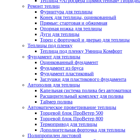
Теплица «Агросфера Прямостенная» гибридн
Ремонт теплиц
Фурнитура для теплицы
Конек для теплицы, оцинкованный
Прямые: стартовая и обжимная
Опорная ножка для теплицы
Дуги для теплицы
Торец с форточкой и дверью для теплицы
Теплицы под пленку
Теплица под пленку Умница Комфорт
Фундамент для теплицы
Оцинкованный фундамент
Фундамент из бруса
Фундамент пластиковый
Заглушки для пластикового фундамента
Автополив для теплицы
Капельная система полива без автоматики
Расширительный комплект для полива
Таймер полива
Автоматическое проветривание теплицы
Торцевой блок ПроВетер 500
Торцевой блок ПроВетер 800
Термопривод для теплицы
Дополнительная форточка для теплицы
Полипропилен листовой