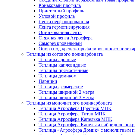
Коньковый профиль
Пристенный профиль
Угловой профиль
Лента перфорированная
Лента герметизирующая
Оцинкованная лента
Стяжная лента Агросфера
Саморез кровельный
Опора под крепеж профилированного полика
Теплицы из сотового поликарбоната
Теплицы арочные
Теплицы каплевидные
Теплицы прямостенные
Теплицы домиком
Парники
Теплицы фермерские
Теплицы шириной 2 метра
Теплицы шириной 3 метра
Теплицы из монолитного поликарбоната
Теплица Агросфера Престиж МПК
Теплица Агросфера Титан МПК
Теплица Агросфера Капелька МПК
Теплица Агросфера Капелька гибридное пок
Теплица «Агросфера Домик» с монолитным по