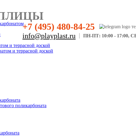
ПЛИЦЫ
карбонатом
+7 (495) 480-84-25
н
info@playplast.ru
ПН-ПТ: 10:00 - 17:00, СБ
атом и террасной доской
натом и террасной доской
карбоната
отового поликарбоната
карбоната