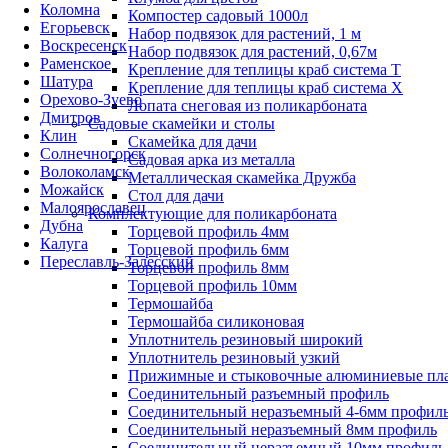
Коломна
Компостер садовый 1000л
Егорьевск
Набор подвязок для растений, 1 м
Воскресенск
Набор подвязок для растений, 0,67м
Раменское
Крепление для теплицы краб система Т
Шатура
Крепление для теплицы краб система Х
Орехово-Зуево
Лопата снеговая из поликарбоната
Дмитров
Садовые скамейки и столы
Клин
Скамейка для дачи
Солнечногорск
Садовая арка из металла
Волоколамск
Металлическая скамейка Дружба
Можайск
Стол для дачи
Малоярославец
Комплектующие для поликарбоната
Дубна
Торцевой профиль 4мм
Калуга
Торцевой профиль 6мм
Переславль-Залесский
Торцевой профиль 8мм
Торцевой профиль 10мм
Термошайба
Термошайба силиконовая
Уплотнитель резиновый широкий
Уплотнитель резиновый узкий
Прижимные и стыковочные алюминиевые пл
Соединительный разъемный профиль
Соединительный неразъемный 4-6мм профил
Соединительный неразъемный 8мм профиль
Соединительный неразъемный 10мм профиль