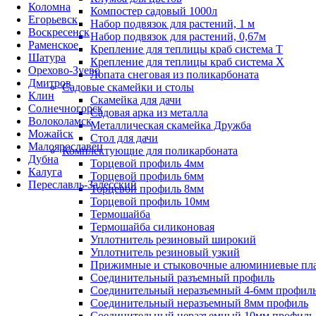
Коломна
Компостер садовый 1000л
Егорьевск
Набор подвязок для растений, 1 м
Воскресенск
Набор подвязок для растений, 0,67м
Раменское
Крепление для теплицы краб система Т
Шатура
Крепление для теплицы краб система Х
Орехово-Зуево
Лопата снеговая из поликарбоната
Дмитров
Садовые скамейки и столы
Клин
Скамейка для дачи
Солнечногорск
Садовая арка из металла
Волоколамск
Металлическая скамейка Дружба
Можайск
Стол для дачи
Малоярославец
Комплектующие для поликарбоната
Дубна
Торцевой профиль 4мм
Калуга
Торцевой профиль 6мм
Переславль-Залесский
Торцевой профиль 8мм
Торцевой профиль 10мм
Термошайба
Термошайба силиконовая
Уплотнитель резиновый широкий
Уплотнитель резиновый узкий
Прижимные и стыковочные алюминиевые пл
Соединительный разъемный профиль
Соединительный неразъемный 4-6мм профил
Соединительный неразъемный 8мм профиль
Соединительный неразъемный 10мм профиль