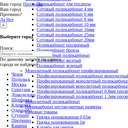
Поликарбонат для теплицы
Ваш город:
Протвино
Сотовый поликарбонат 4 мм
Ваш город
Сотовый поликарбонат 6 мм
Протвино?
Сотовый поликарбонат 8 мм
Да
Нет
Сотовый поликарбонат 10 мм
×
Сотовый поликарбонат 16мм
Сотовый поликарбонат 25мм
Выберите город
Сотовый поликарбонат 20мм
Поликарбонат прозрачный
Поиск:
Поликарбонат бронза
Коричневый поликарбонат
По данному запросу ни одного
Поликарбонат желтый
города не найдено!
Поликарбонат зеленый
Монолитный поликарбонат профилированный
Чехов
Профилированный поликарбонат монолитный
Подольск
Профилированный монолитный поликарбонат
Москва
Профилированный монолитный поликарбонат
Серпухов
Профилированный поликарбонат 0.8мм проз
Домодедово
Профилированный поликарбонат 1.3мм проз
Щербинка
Монолитный поликарбонат
Климовск
Поликарбонат нестандартные размеры
Одинцово
Садовые товары
Ступино
Грядка оцинкованная 0,65м
Протвино
Грядка оцинкованная 1м
Кашира
Клумба для цветов