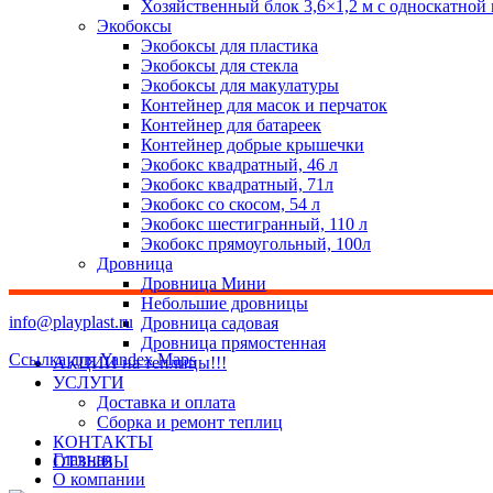
Хозяйственный блок 3,6×1,2 м с односкатной
Экобоксы
Экобоксы для пластика
Экобоксы для стекла
Экобоксы для макулатуры
Контейнер для масок и перчаток
Контейнер для батареек
Контейнер добрые крышечки
Экобокс квадратный, 46 л
Экобокс квадратный, 71л
Экобокс со скосом, 54 л
Экобокс шестигранный, 110 л
Экобокс прямоугольный, 100л
Дровница
Дровница Мини
Небольшие дровницы
info@playplast.ru
Дровница садовая
Дровница прямостенная
Ссылка для Yandex Maps
АКЦИИ на теплицы!!!
УСЛУГИ
Доставка и оплата
Сборка и ремонт теплиц
КОНТАКТЫ
Главная
ОТЗЫВЫ
О компании