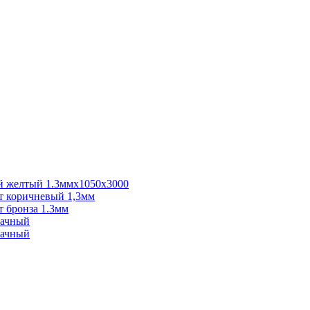
 желтый 1.3ммх1050х3000
 коричневый 1,3мм
 бронза 1.3мм
рачный
рачный