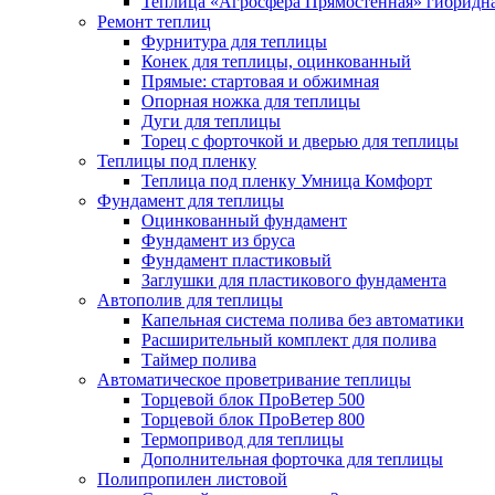
Теплица «Агросфера Прямостенная» гибридн
Ремонт теплиц
Фурнитура для теплицы
Конек для теплицы, оцинкованный
Прямые: стартовая и обжимная
Опорная ножка для теплицы
Дуги для теплицы
Торец с форточкой и дверью для теплицы
Теплицы под пленку
Теплица под пленку Умница Комфорт
Фундамент для теплицы
Оцинкованный фундамент
Фундамент из бруса
Фундамент пластиковый
Заглушки для пластикового фундамента
Автополив для теплицы
Капельная система полива без автоматики
Расширительный комплект для полива
Таймер полива
Автоматическое проветривание теплицы
Торцевой блок ПроВетер 500
Торцевой блок ПроВетер 800
Термопривод для теплицы
Дополнительная форточка для теплицы
Полипропилен листовой