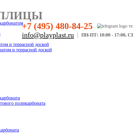
ПЛИЦЫ
карбонатом
+7 (495) 480-84-25
н
info@playplast.ru
ПН-ПТ: 10:00 - 17:00, СБ
атом и террасной доской
натом и террасной доской
карбоната
отового поликарбоната
карбоната