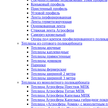
Коньковый профиль
Пристенный профиль
Угловой профиль
Лента перфорированная
Лента герметизирующая
Оцинкованная лента
Стяжная лента Агросфера
Саморез кровельный
Опора под крепеж профилированного полика
Теплицы из сотового поликарбоната
Теплицы арочные
Теплицы каплевидные
Теплицы прямостенные
Теплицы домиком
Парники
Теплицы фермерские
Теплицы шириной 2 метра
Теплицы шириной 3 метра
Теплицы из монолитного поликарбоната
Теплица Агросфера Престиж МПК
Теплица Агросфера Титан МПК
Теплица Агросфера Капелька МПК
Теплица Агросфера Капелька гибридное пок
Теплица «Агросфера Домик» с монолитным по