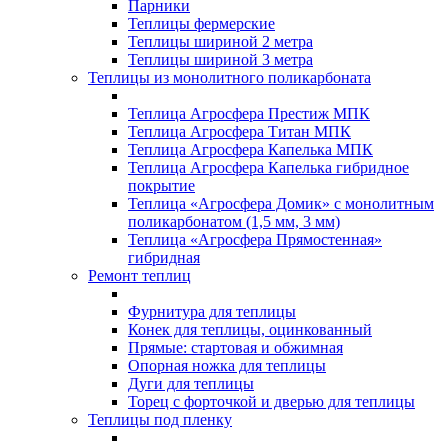
Парники
Теплицы фермерские
Теплицы шириной 2 метра
Теплицы шириной 3 метра
Теплицы из монолитного поликарбоната
Теплица Агросфера Престиж МПК
Теплица Агросфера Титан МПК
Теплица Агросфера Капелька МПК
Теплица Агросфера Капелька гибридное
покрытие
Теплица «Агросфера Домик» с монолитным
поликарбонатом (1,5 мм, 3 мм)
Теплица «Агросфера Прямостенная»
гибридная
Ремонт теплиц
Фурнитура для теплицы
Конек для теплицы, оцинкованный
Прямые: стартовая и обжимная
Опорная ножка для теплицы
Дуги для теплицы
Торец с форточкой и дверью для теплицы
Теплицы под пленку