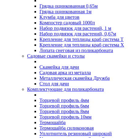
Грядка оцинкованная 0,65м
Грядка оцинкованная 1м
Клумба для цветов
Компостер садовый 1000л
Набор подвязок для растений, 1 м
Набор подвязок для растений, 0,67м
Крепление для теплицы краб система Т
Крепление для теплицы краб система Х
Лопата снеговая из поликарбоната
Садовые скамейки и столы
Скамейка для дачи
Садовая арка из металла
Металлическая скамейка Дружба
Стол для дачи
Комплектующие для поликарбоната
Торцевой профиль 4мм
Торцевой профиль 6мм
Торцевой профиль 8мм
Торцевой профиль 10мм
Термошайба
Термошайба силиконовая
Уплотнитель резиновый широкий