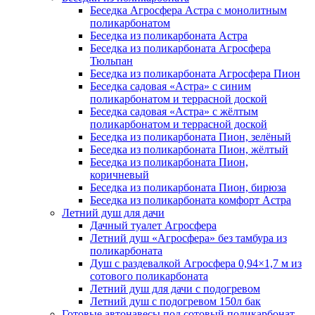
Беседка Агросфера Астра с монолитным
поликарбонатом
Беседка из поликарбоната Астра
Беседка из поликарбоната Агросфера
Тюльпан
Беседка из поликарбоната Агросфера Пион
Беседка садовая «Астра» с синим
поликарбонатом и террасной доской
Беседка садовая «Астра» с жёлтым
поликарбонатом и террасной доской
Беседка из поликарбоната Пион, зелёный
Беседка из поликарбоната Пион, жёлтый
Беседка из поликарбоната Пион,
коричневый
Беседка из поликарбоната Пион, бирюза
Беседка из поликарбоната комфорт Астра
Летний душ для дачи
Дачный туалет Агросфера
Летний душ «Агросфера» без тамбура из
поликарбоната
Душ с раздевалкой Агросфера 0,94×1,7 м из
сотового поликарбоната
Летний душ для дачи с подогревом
Летний душ с подогревом 150л бак
Готовые автонавесы под сотовый поликарбонат