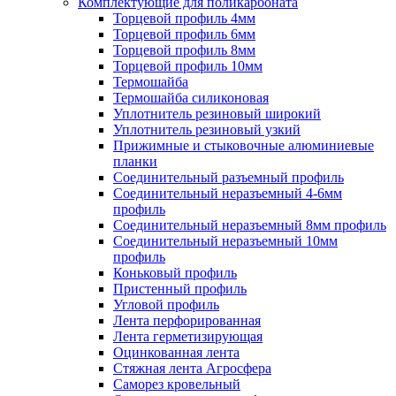
Комплектующие для поликарбоната
Торцевой профиль 4мм
Торцевой профиль 6мм
Торцевой профиль 8мм
Торцевой профиль 10мм
Термошайба
Термошайба силиконовая
Уплотнитель резиновый широкий
Уплотнитель резиновый узкий
Прижимные и стыковочные алюминиевые
планки
Соединительный разъемный профиль
Соединительный неразъемный 4-6мм
профиль
Соединительный неразъемный 8мм профиль
Соединительный неразъемный 10мм
профиль
Коньковый профиль
Пристенный профиль
Угловой профиль
Лента перфорированная
Лента герметизирующая
Оцинкованная лента
Стяжная лента Агросфера
Саморез кровельный