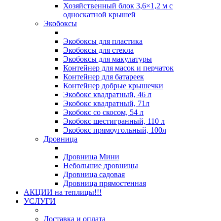
Хозяйственный блок 3,6×1,2 м с
односкатной крышей
Экобоксы
Экобоксы для пластика
Экобоксы для стекла
Экобоксы для макулатуры
Контейнер для масок и перчаток
Контейнер для батареек
Контейнер добрые крышечки
Экобокс квадратный, 46 л
Экобокс квадратный, 71л
Экобокс со скосом, 54 л
Экобокс шестигранный, 110 л
Экобокс прямоугольный, 100л
Дровница
Дровница Мини
Небольшие дровницы
Дровница садовая
Дровница прямостенная
АКЦИИ на теплицы!!!
УСЛУГИ
Доставка и оплата