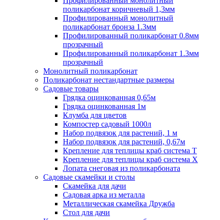
Профилированный монолитный
поликарбонат коричневый 1,3мм
Профилированный монолитный
поликарбонат бронза 1.3мм
Профилированный поликарбонат 0.8мм
прозрачный
Профилированный поликарбонат 1.3мм
прозрачный
Монолитный поликарбонат
Поликарбонат нестандартные размеры
Садовые товары
Грядка оцинкованная 0,65м
Грядка оцинкованная 1м
Клумба для цветов
Компостер садовый 1000л
Набор подвязок для растений, 1 м
Набор подвязок для растений, 0,67м
Крепление для теплицы краб система Т
Крепление для теплицы краб система Х
Лопата снеговая из поликарбоната
Садовые скамейки и столы
Скамейка для дачи
Садовая арка из металла
Металлическая скамейка Дружба
Стол для дачи