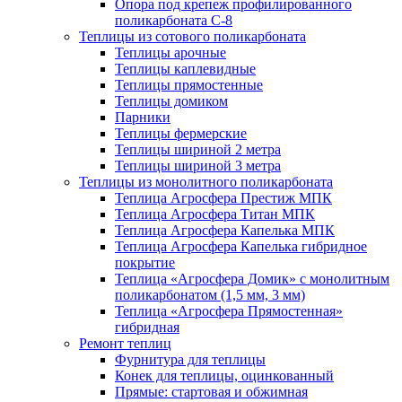
Опора под крепеж профилированного
поликарбоната С-8
Теплицы из сотового поликарбоната
Теплицы арочные
Теплицы каплевидные
Теплицы прямостенные
Теплицы домиком
Парники
Теплицы фермерские
Теплицы шириной 2 метра
Теплицы шириной 3 метра
Теплицы из монолитного поликарбоната
Теплица Агросфера Престиж МПК
Теплица Агросфера Титан МПК
Теплица Агросфера Капелька МПК
Теплица Агросфера Капелька гибридное
покрытие
Теплица «Агросфера Домик» с монолитным
поликарбонатом (1,5 мм, 3 мм)
Теплица «Агросфера Прямостенная»
гибридная
Ремонт теплиц
Фурнитура для теплицы
Конек для теплицы, оцинкованный
Прямые: стартовая и обжимная