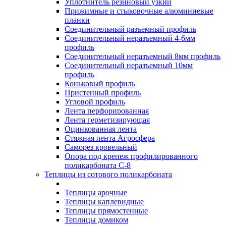
Уплотнитель резиновый узкий
Прижимные и стыковочные алюминиевые
планки
Соединительный разъемный профиль
Соединительный неразъемный 4-6мм
профиль
Соединительный неразъемный 8мм профиль
Соединительный неразъемный 10мм
профиль
Коньковый профиль
Пристенный профиль
Угловой профиль
Лента перфорированная
Лента герметизирующая
Оцинкованная лента
Стяжная лента Агросфера
Саморез кровельный
Опора под крепеж профилированного
поликарбоната С-8
Теплицы из сотового поликарбоната
Теплицы арочные
Теплицы каплевидные
Теплицы прямостенные
Теплицы домиком