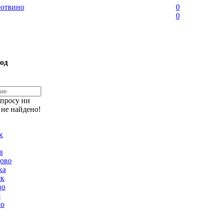
отвино
0
0
од
апросу ни
 не найдено!
к
в
ово
ка
ск
во
о
но