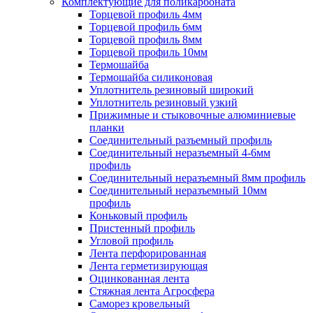
Комплектующие для поликарбоната
Торцевой профиль 4мм
Торцевой профиль 6мм
Торцевой профиль 8мм
Торцевой профиль 10мм
Термошайба
Термошайба силиконовая
Уплотнитель резиновый широкий
Уплотнитель резиновый узкий
Прижимные и стыковочные алюминиевые
планки
Соединительный разъемный профиль
Соединительный неразъемный 4-6мм
профиль
Соединительный неразъемный 8мм профиль
Соединительный неразъемный 10мм
профиль
Коньковый профиль
Пристенный профиль
Угловой профиль
Лента перфорированная
Лента герметизирующая
Оцинкованная лента
Стяжная лента Агросфера
Саморез кровельный