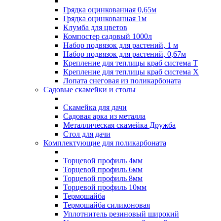
Грядка оцинкованная 0,65м
Грядка оцинкованная 1м
Клумба для цветов
Компостер садовый 1000л
Набор подвязок для растений, 1 м
Набор подвязок для растений, 0,67м
Крепление для теплицы краб система Т
Крепление для теплицы краб система Х
Лопата снеговая из поликарбоната
Садовые скамейки и столы
Скамейка для дачи
Садовая арка из металла
Металлическая скамейка Дружба
Стол для дачи
Комплектующие для поликарбоната
Торцевой профиль 4мм
Торцевой профиль 6мм
Торцевой профиль 8мм
Торцевой профиль 10мм
Термошайба
Термошайба силиконовая
Уплотнитель резиновый широкий