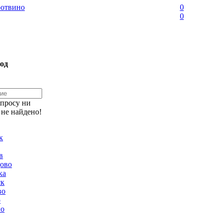
отвино
0
0
од
апросу ни
 не найдено!
к
в
ово
ка
ск
во
о
но