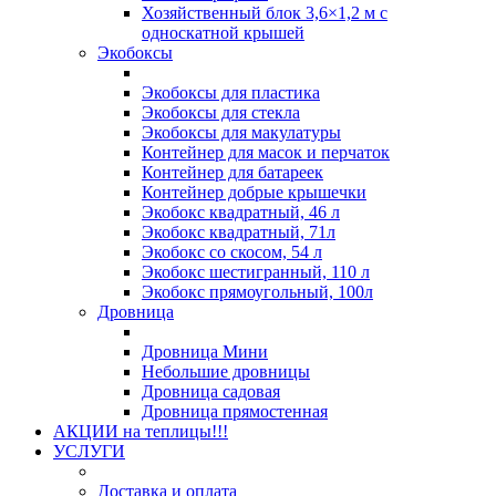
Хозяйственный блок 3,6×1,2 м с
односкатной крышей
Экобоксы
Экобоксы для пластика
Экобоксы для стекла
Экобоксы для макулатуры
Контейнер для масок и перчаток
Контейнер для батареек
Контейнер добрые крышечки
Экобокс квадратный, 46 л
Экобокс квадратный, 71л
Экобокс со скосом, 54 л
Экобокс шестигранный, 110 л
Экобокс прямоугольный, 100л
Дровница
Дровница Мини
Небольшие дровницы
Дровница садовая
Дровница прямостенная
АКЦИИ на теплицы!!!
УСЛУГИ
Доставка и оплата