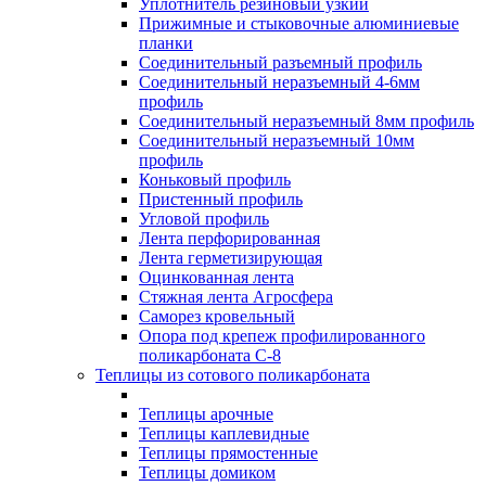
Уплотнитель резиновый узкий
Прижимные и стыковочные алюминиевые
планки
Соединительный разъемный профиль
Соединительный неразъемный 4-6мм
профиль
Соединительный неразъемный 8мм профиль
Соединительный неразъемный 10мм
профиль
Коньковый профиль
Пристенный профиль
Угловой профиль
Лента перфорированная
Лента герметизирующая
Оцинкованная лента
Стяжная лента Агросфера
Саморез кровельный
Опора под крепеж профилированного
поликарбоната С-8
Теплицы из сотового поликарбоната
Теплицы арочные
Теплицы каплевидные
Теплицы прямостенные
Теплицы домиком