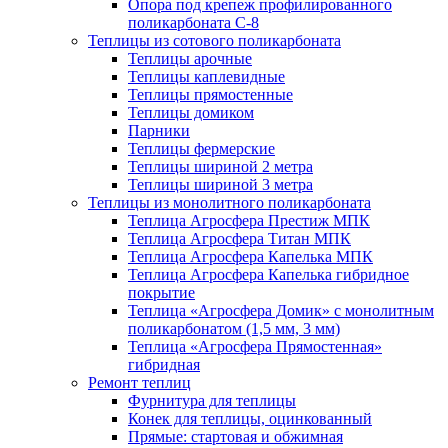
Опора под крепеж профилированного
поликарбоната С-8
Теплицы из сотового поликарбоната
Теплицы арочные
Теплицы каплевидные
Теплицы прямостенные
Теплицы домиком
Парники
Теплицы фермерские
Теплицы шириной 2 метра
Теплицы шириной 3 метра
Теплицы из монолитного поликарбоната
Теплица Агросфера Престиж МПК
Теплица Агросфера Титан МПК
Теплица Агросфера Капелька МПК
Теплица Агросфера Капелька гибридное
покрытие
Теплица «Агросфера Домик» с монолитным
поликарбонатом (1,5 мм, 3 мм)
Теплица «Агросфера Прямостенная»
гибридная
Ремонт теплиц
Фурнитура для теплицы
Конек для теплицы, оцинкованный
Прямые: стартовая и обжимная