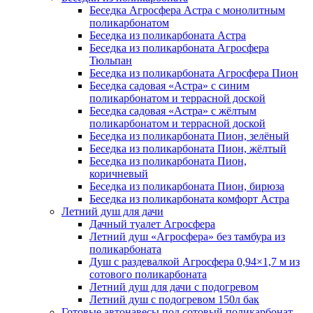
Беседка Агросфера Астра с монолитным
поликарбонатом
Беседка из поликарбоната Астра
Беседка из поликарбоната Агросфера
Тюльпан
Беседка из поликарбоната Агросфера Пион
Беседка садовая «Астра» с синим
поликарбонатом и террасной доской
Беседка садовая «Астра» с жёлтым
поликарбонатом и террасной доской
Беседка из поликарбоната Пион, зелёный
Беседка из поликарбоната Пион, жёлтый
Беседка из поликарбоната Пион,
коричневый
Беседка из поликарбоната Пион, бирюза
Беседка из поликарбоната комфорт Астра
Летний душ для дачи
Дачный туалет Агросфера
Летний душ «Агросфера» без тамбура из
поликарбоната
Душ с раздевалкой Агросфера 0,94×1,7 м из
сотового поликарбоната
Летний душ для дачи с подогревом
Летний душ с подогревом 150л бак
Готовые автонавесы под сотовый поликарбонат