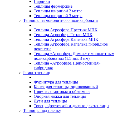
Парники
Теплицы фермерские
Теплицы шириной 2 метра
Теплицы шириной 3 метра
Теплицы из монолитного поликарбоната
Теплица Агросфера Престиж МПК
Теплица Агросфера Титан МПК
Теплица Агросфера Капелька МПК
Теплица Агросфера Капелька гибридное
покрытие
Теплица «Агросфера Домик» с монолитным
поликарбонатом (1,5 мм, 3 мм)
Теплица «Агросфера Прямостенная»
гибридная
Ремонт теплиц
Фурнитура для теплицы
Конек для теплицы, оцинкованный
Прямые: стартовая и обжимная
Опорная ножка для теплицы
Дуги для теплицы
Торец с форточкой и дверью для теплицы
Теплицы под пленку