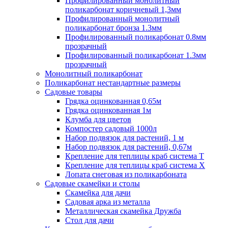
Профилированный монолитный
поликарбонат коричневый 1,3мм
Профилированный монолитный
поликарбонат бронза 1.3мм
Профилированный поликарбонат 0.8мм
прозрачный
Профилированный поликарбонат 1.3мм
прозрачный
Монолитный поликарбонат
Поликарбонат нестандартные размеры
Садовые товары
Грядка оцинкованная 0,65м
Грядка оцинкованная 1м
Клумба для цветов
Компостер садовый 1000л
Набор подвязок для растений, 1 м
Набор подвязок для растений, 0,67м
Крепление для теплицы краб система Т
Крепление для теплицы краб система Х
Лопата снеговая из поликарбоната
Садовые скамейки и столы
Скамейка для дачи
Садовая арка из металла
Металлическая скамейка Дружба
Стол для дачи