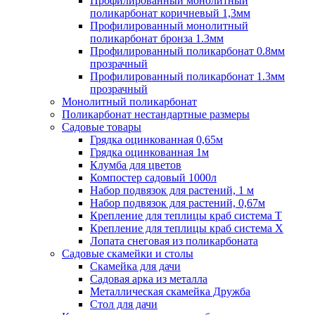
Профилированный монолитный
поликарбонат коричневый 1,3мм
Профилированный монолитный
поликарбонат бронза 1.3мм
Профилированный поликарбонат 0.8мм
прозрачный
Профилированный поликарбонат 1.3мм
прозрачный
Монолитный поликарбонат
Поликарбонат нестандартные размеры
Садовые товары
Грядка оцинкованная 0,65м
Грядка оцинкованная 1м
Клумба для цветов
Компостер садовый 1000л
Набор подвязок для растений, 1 м
Набор подвязок для растений, 0,67м
Крепление для теплицы краб система Т
Крепление для теплицы краб система Х
Лопата снеговая из поликарбоната
Садовые скамейки и столы
Скамейка для дачи
Садовая арка из металла
Металлическая скамейка Дружба
Стол для дачи