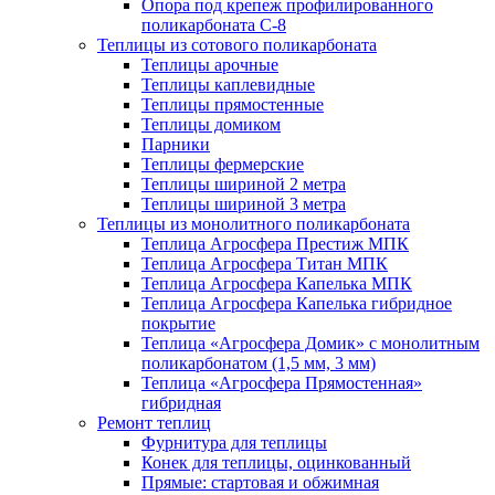
Опора под крепеж профилированного
поликарбоната С-8
Теплицы из сотового поликарбоната
Теплицы арочные
Теплицы каплевидные
Теплицы прямостенные
Теплицы домиком
Парники
Теплицы фермерские
Теплицы шириной 2 метра
Теплицы шириной 3 метра
Теплицы из монолитного поликарбоната
Теплица Агросфера Престиж МПК
Теплица Агросфера Титан МПК
Теплица Агросфера Капелька МПК
Теплица Агросфера Капелька гибридное
покрытие
Теплица «Агросфера Домик» с монолитным
поликарбонатом (1,5 мм, 3 мм)
Теплица «Агросфера Прямостенная»
гибридная
Ремонт теплиц
Фурнитура для теплицы
Конек для теплицы, оцинкованный
Прямые: стартовая и обжимная