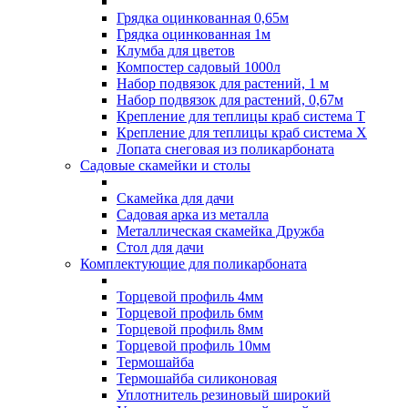
Грядка оцинкованная 0,65м
Грядка оцинкованная 1м
Клумба для цветов
Компостер садовый 1000л
Набор подвязок для растений, 1 м
Набор подвязок для растений, 0,67м
Крепление для теплицы краб система Т
Крепление для теплицы краб система Х
Лопата снеговая из поликарбоната
Садовые скамейки и столы
Скамейка для дачи
Садовая арка из металла
Металлическая скамейка Дружба
Стол для дачи
Комплектующие для поликарбоната
Торцевой профиль 4мм
Торцевой профиль 6мм
Торцевой профиль 8мм
Торцевой профиль 10мм
Термошайба
Термошайба силиконовая
Уплотнитель резиновый широкий