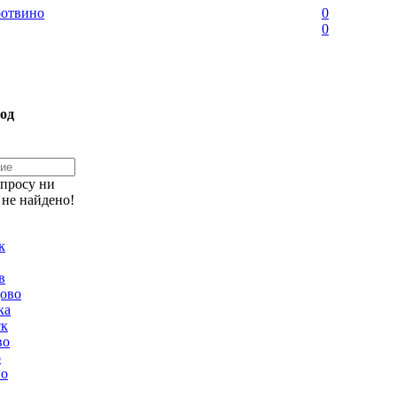
отвино
0
0
од
апросу ни
 не найдено!
к
в
ово
ка
ск
во
о
но