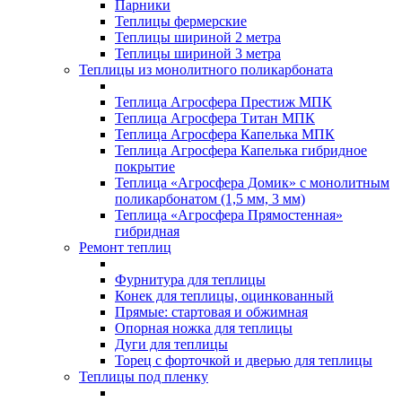
Парники
Теплицы фермерские
Теплицы шириной 2 метра
Теплицы шириной 3 метра
Теплицы из монолитного поликарбоната
Теплица Агросфера Престиж МПК
Теплица Агросфера Титан МПК
Теплица Агросфера Капелька МПК
Теплица Агросфера Капелька гибридное
покрытие
Теплица «Агросфера Домик» с монолитным
поликарбонатом (1,5 мм, 3 мм)
Теплица «Агросфера Прямостенная»
гибридная
Ремонт теплиц
Фурнитура для теплицы
Конек для теплицы, оцинкованный
Прямые: стартовая и обжимная
Опорная ножка для теплицы
Дуги для теплицы
Торец с форточкой и дверью для теплицы
Теплицы под пленку