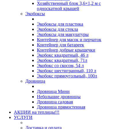
Хозяйственный блок 3,6×1,2 м с
односкатной крышей
Экобоксы
Экобоксы для пластика
Экобоксы для стекла
Экобоксы для макулатуры
Контейнер для масок и перчаток
Контейнер для батареек
Контейнер добрые крышечки
Экобокс квадратный, 46 л
Экобокс квадратный, 71л
Экобокс со скосом, 54 л
Экобокс шестигранный, 110 л
Экобокс прямоугольный, 100л
Дровница
Дровница Мини
Небольшие дровницы
Дровница садовая
Дровница прямостенная
АКЦИИ на теплицы!!!
УСЛУГИ
Доставка и оплата