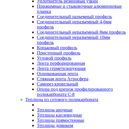
Уплотнитель резиновый узкий
Прижимные и стыковочные алюминиевые
планки
Соединительный разъемный профиль
Соединительный неразъемный 4-6мм
профиль
Соединительный неразъемный 8мм профиль
Соединительный неразъемный 10мм
профиль
Коньковый профиль
Пристенный профиль
Угловой профиль
Лента перфорированная
Лента герметизирующая
Оцинкованная лента
Стяжная лента Агросфера
Саморез кровельный
Опора под крепеж профилированного
поликарбоната С-8
Теплицы из сотового поликарбоната
Теплицы арочные
Теплицы каплевидные
Теплицы прямостенные
Теплицы домиком