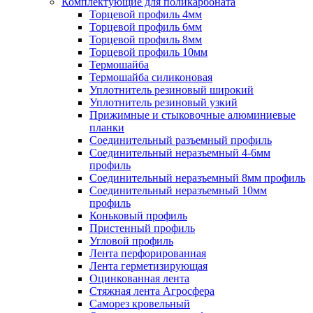
Комплектующие для поликарбоната
Торцевой профиль 4мм
Торцевой профиль 6мм
Торцевой профиль 8мм
Торцевой профиль 10мм
Термошайба
Термошайба силиконовая
Уплотнитель резиновый широкий
Уплотнитель резиновый узкий
Прижимные и стыковочные алюминиевые
планки
Соединительный разъемный профиль
Соединительный неразъемный 4-6мм
профиль
Соединительный неразъемный 8мм профиль
Соединительный неразъемный 10мм
профиль
Коньковый профиль
Пристенный профиль
Угловой профиль
Лента перфорированная
Лента герметизирующая
Оцинкованная лента
Стяжная лента Агросфера
Саморез кровельный