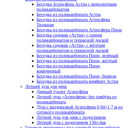
Беседка Агросфера Астра с монолитным
поликарбонатом
Беседка из поликарбоната Астра
Беседка из поликарбоната Агросфера
Тюльпан
Беседка из поликарбоната Агросфера Пион
Беседка садовая «Астра» с синим
поликарбонатом и террасной доской
Беседка садовая «Астра» с жёлтым
поликарбонатом и террасной доской
Беседка из поликарбоната Пион, зелёный
Беседка из поликарбоната Пион, жёлтый
Беседка из поликарбоната Пион,
коричневый
Беседка из поликарбоната Пион, бирюза
Беседка из поликарбоната комфорт Астра
Летний душ для дачи
Дачный туалет Агросфера
Летний душ «Агросфера» без тамбура из
поликарбоната
Душ с раздевалкой Агросфера 0,94×1,7 м из
сотового поликарбоната
Летний душ для дачи с подогревом
Летний душ с подогревом 150л бак
Готовые автонавесы под сотовый поликарбонат