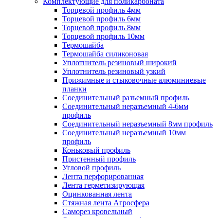
Комплектующие для поликарбоната
Торцевой профиль 4мм
Торцевой профиль 6мм
Торцевой профиль 8мм
Торцевой профиль 10мм
Термошайба
Термошайба силиконовая
Уплотнитель резиновый широкий
Уплотнитель резиновый узкий
Прижимные и стыковочные алюминиевые
планки
Соединительный разъемный профиль
Соединительный неразъемный 4-6мм
профиль
Соединительный неразъемный 8мм профиль
Соединительный неразъемный 10мм
профиль
Коньковый профиль
Пристенный профиль
Угловой профиль
Лента перфорированная
Лента герметизирующая
Оцинкованная лента
Стяжная лента Агросфера
Саморез кровельный