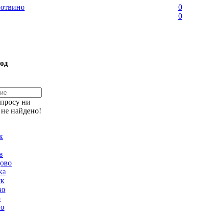
отвино
0
0
од
апросу ни
 не найдено!
к
в
ово
ка
ск
во
о
но