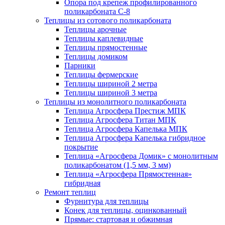
Опора под крепеж профилированного
поликарбоната С-8
Теплицы из сотового поликарбоната
Теплицы арочные
Теплицы каплевидные
Теплицы прямостенные
Теплицы домиком
Парники
Теплицы фермерские
Теплицы шириной 2 метра
Теплицы шириной 3 метра
Теплицы из монолитного поликарбоната
Теплица Агросфера Престиж МПК
Теплица Агросфера Титан МПК
Теплица Агросфера Капелька МПК
Теплица Агросфера Капелька гибридное
покрытие
Теплица «Агросфера Домик» с монолитным
поликарбонатом (1,5 мм, 3 мм)
Теплица «Агросфера Прямостенная»
гибридная
Ремонт теплиц
Фурнитура для теплицы
Конек для теплицы, оцинкованный
Прямые: стартовая и обжимная