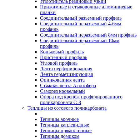
Уплотнитель резиновый узкий
Прижимные и стыковочные алюминиевые
планки
Соединительный разъемный профиль
Соединительный неразъемный 4-6мм
профиль
Соединительный неразъемный 8мм профиль
Соединительный неразъемный 10мм
профиль
Коньковый профиль
Пристенный профиль
Угловой профиль
Лента перфорированная
Лента герметизирующая
Оцинкованная лента
Стяжная лента Агросфера
Саморез кровельный
Опора под крепеж профилированного
поликарбоната С-8
Теплицы из сотового поликарбоната
Теплицы арочные
Теплицы каплевидные
Теплицы прямостенные
Теплицы домиком