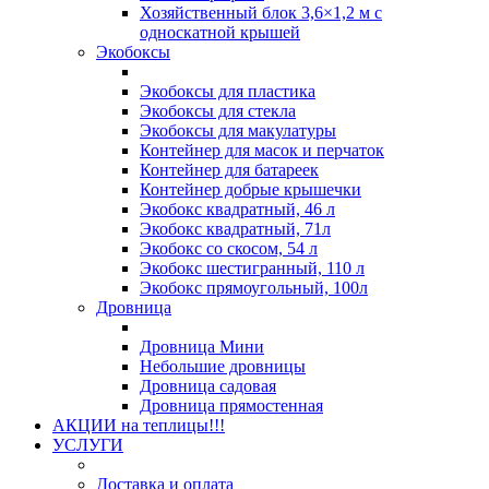
Хозяйственный блок 3,6×1,2 м с
односкатной крышей
Экобоксы
Экобоксы для пластика
Экобоксы для стекла
Экобоксы для макулатуры
Контейнер для масок и перчаток
Контейнер для батареек
Контейнер добрые крышечки
Экобокс квадратный, 46 л
Экобокс квадратный, 71л
Экобокс со скосом, 54 л
Экобокс шестигранный, 110 л
Экобокс прямоугольный, 100л
Дровница
Дровница Мини
Небольшие дровницы
Дровница садовая
Дровница прямостенная
АКЦИИ на теплицы!!!
УСЛУГИ
Доставка и оплата