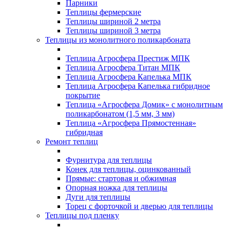
Парники
Теплицы фермерские
Теплицы шириной 2 метра
Теплицы шириной 3 метра
Теплицы из монолитного поликарбоната
Теплица Агросфера Престиж МПК
Теплица Агросфера Титан МПК
Теплица Агросфера Капелька МПК
Теплица Агросфера Капелька гибридное
покрытие
Теплица «Агросфера Домик» с монолитным
поликарбонатом (1,5 мм, 3 мм)
Теплица «Агросфера Прямостенная»
гибридная
Ремонт теплиц
Фурнитура для теплицы
Конек для теплицы, оцинкованный
Прямые: стартовая и обжимная
Опорная ножка для теплицы
Дуги для теплицы
Торец с форточкой и дверью для теплицы
Теплицы под пленку