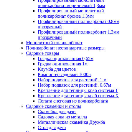
Профилированный монолитный
поликарбонат коричневый 1,3мм
Профилированный монолитный
поликарбонат бронза 1.3мм
Профилированный поликарбонат 0.8мм
прозрачный
Профилированный поликарбонат 1.3мм
прозрачный
Монолитный поликарбонат
Поликарбонат нестандартные размеры
Садовые товары
Грядка оцинкованная 0,65м
Грядка оцинкованная 1м
Клумба для цветов
Компостер садовый 1000л
Набор подвязок для растений, 1 м
Набор подвязок для растений, 0,67м
Крепление для теплицы краб система Т
Крепление для теплицы краб система Х
Лопата снеговая из поликарбоната
Садовые скамейки и столы
Скамейка для дачи
Садовая арка из металла
Металлическая скамейка Дружба
Стол для дачи