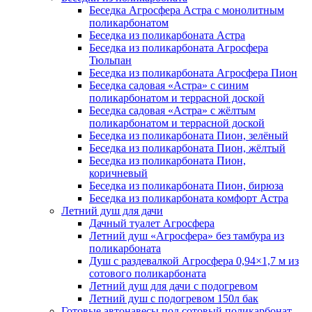
Беседка Агросфера Астра с монолитным
поликарбонатом
Беседка из поликарбоната Астра
Беседка из поликарбоната Агросфера
Тюльпан
Беседка из поликарбоната Агросфера Пион
Беседка садовая «Астра» с синим
поликарбонатом и террасной доской
Беседка садовая «Астра» с жёлтым
поликарбонатом и террасной доской
Беседка из поликарбоната Пион, зелёный
Беседка из поликарбоната Пион, жёлтый
Беседка из поликарбоната Пион,
коричневый
Беседка из поликарбоната Пион, бирюза
Беседка из поликарбоната комфорт Астра
Летний душ для дачи
Дачный туалет Агросфера
Летний душ «Агросфера» без тамбура из
поликарбоната
Душ с раздевалкой Агросфера 0,94×1,7 м из
сотового поликарбоната
Летний душ для дачи с подогревом
Летний душ с подогревом 150л бак
Готовые автонавесы под сотовый поликарбонат