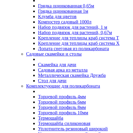
Грядка оцинкованная 0,65м
Грядка оцинкованная 1м
Клумба для цветов
Компостер садовый 1000л
Набор подвязок для растений, 1 м
Набор подвязок для растений, 0,67м
Крепление для теплицы краб система Т
Крепление для теплицы краб система Х
Лопата снеговая из поликарбоната
Садовые скамейки и столы
Скамейка для дачи
Садовая арка из металла
Металлическая скамейка Дружба
Стол для дачи
Комплектующие для поликарбоната
Торцевой профиль 4мм
Торцевой профиль 6мм
Торцевой профиль 8мм
Торцевой профиль 10мм
Термошайба
Термошайба силиконовая
Уплотнитель резиновый широкий