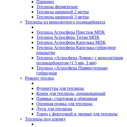
Парники
Теплицы фермерские
Теплицы шириной 2 метра
Теплицы шириной 3 метра
Теплицы из монолитного поликарбоната
Теплица Агросфера Престиж МПК
Теплица Агросфера Титан МПК
Теплица Агросфера Капелька МПК
Теплица Агросфера Капелька гибридное
покрытие
Теплица «Агросфера Домик» с монолитным
поликарбонатом (1,5 мм, 3 мм)
Теплица «Агросфера Прямостенная»
гибридная
Ремонт теплиц
Фурнитура для теплицы
Конек для теплицы, оцинкованный
Прямые: стартовая и обжимная
Опорная ножка для теплицы
Дуги для теплицы
Торец с форточкой и дверью для теплицы
Теплицы под пленку