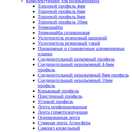
Комплектующие для поликарбоната
Торцевой профиль 4мм
Торцевой профиль 6мм
Торцевой профиль 8мм
Торцевой профиль 10мм
Термошайба
Термошайба силиконовая
Уплотнитель резиновый широкий
Уплотнитель резиновый узкий
Прижимные и стыковочные алюминиевые
планки
Соединительный разъемный профиль
Соединительный неразъемный 4-6мм
профиль
Соединительный неразъемный 8мм профиль
Соединительный неразъемный 10мм
профиль
Коньковый профиль
Пристенный профиль
Угловой профиль
Лента перфорированная
Лента герметизирующая
Оцинкованная лента
Стяжная лента Агросфера
Саморез кровельный