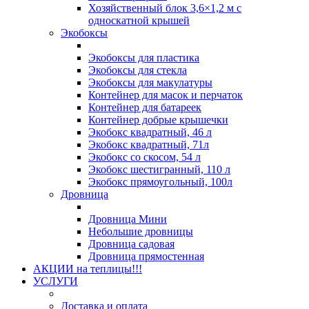
Хозяйственный блок 3,6×1,2 м с
односкатной крышей
Экобоксы
Экобоксы для пластика
Экобоксы для стекла
Экобоксы для макулатуры
Контейнер для масок и перчаток
Контейнер для батареек
Контейнер добрые крышечки
Экобокс квадратный, 46 л
Экобокс квадратный, 71л
Экобокс со скосом, 54 л
Экобокс шестигранный, 110 л
Экобокс прямоугольный, 100л
Дровница
Дровница Мини
Небольшие дровницы
Дровница садовая
Дровница прямостенная
АКЦИИ на теплицы!!!
УСЛУГИ
Доставка и оплата