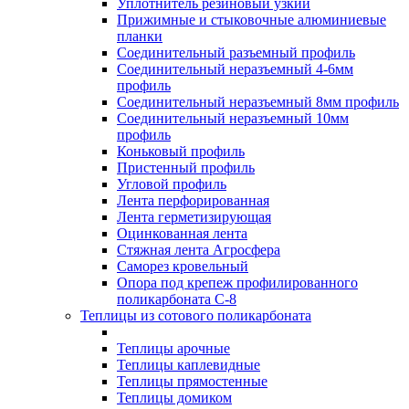
Уплотнитель резиновый узкий
Прижимные и стыковочные алюминиевые
планки
Соединительный разъемный профиль
Соединительный неразъемный 4-6мм
профиль
Соединительный неразъемный 8мм профиль
Соединительный неразъемный 10мм
профиль
Коньковый профиль
Пристенный профиль
Угловой профиль
Лента перфорированная
Лента герметизирующая
Оцинкованная лента
Стяжная лента Агросфера
Саморез кровельный
Опора под крепеж профилированного
поликарбоната С-8
Теплицы из сотового поликарбоната
Теплицы арочные
Теплицы каплевидные
Теплицы прямостенные
Теплицы домиком