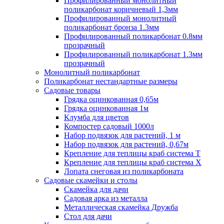
Профилированный монолитный
поликарбонат коричневый 1,3мм
Профилированный монолитный
поликарбонат бронза 1.3мм
Профилированный поликарбонат 0.8мм
прозрачный
Профилированный поликарбонат 1.3мм
прозрачный
Монолитный поликарбонат
Поликарбонат нестандартные размеры
Садовые товары
Грядка оцинкованная 0,65м
Грядка оцинкованная 1м
Клумба для цветов
Компостер садовый 1000л
Набор подвязок для растений, 1 м
Набор подвязок для растений, 0,67м
Крепление для теплицы краб система Т
Крепление для теплицы краб система Х
Лопата снеговая из поликарбоната
Садовые скамейки и столы
Скамейка для дачи
Садовая арка из металла
Металлическая скамейка Дружба
Стол для дачи