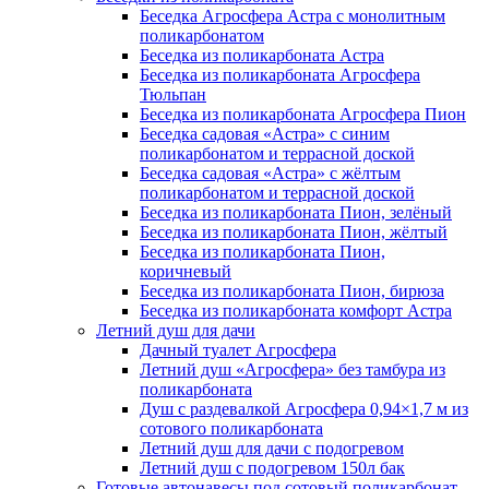
Беседка Агросфера Астра с монолитным
поликарбонатом
Беседка из поликарбоната Астра
Беседка из поликарбоната Агросфера
Тюльпан
Беседка из поликарбоната Агросфера Пион
Беседка садовая «Астра» с синим
поликарбонатом и террасной доской
Беседка садовая «Астра» с жёлтым
поликарбонатом и террасной доской
Беседка из поликарбоната Пион, зелёный
Беседка из поликарбоната Пион, жёлтый
Беседка из поликарбоната Пион,
коричневый
Беседка из поликарбоната Пион, бирюза
Беседка из поликарбоната комфорт Астра
Летний душ для дачи
Дачный туалет Агросфера
Летний душ «Агросфера» без тамбура из
поликарбоната
Душ с раздевалкой Агросфера 0,94×1,7 м из
сотового поликарбоната
Летний душ для дачи с подогревом
Летний душ с подогревом 150л бак
Готовые автонавесы под сотовый поликарбонат