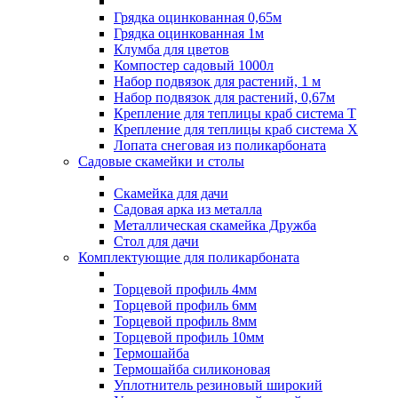
Грядка оцинкованная 0,65м
Грядка оцинкованная 1м
Клумба для цветов
Компостер садовый 1000л
Набор подвязок для растений, 1 м
Набор подвязок для растений, 0,67м
Крепление для теплицы краб система Т
Крепление для теплицы краб система Х
Лопата снеговая из поликарбоната
Садовые скамейки и столы
Скамейка для дачи
Садовая арка из металла
Металлическая скамейка Дружба
Стол для дачи
Комплектующие для поликарбоната
Торцевой профиль 4мм
Торцевой профиль 6мм
Торцевой профиль 8мм
Торцевой профиль 10мм
Термошайба
Термошайба силиконовая
Уплотнитель резиновый широкий