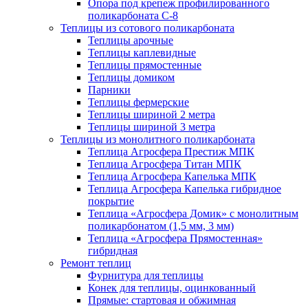
Опора под крепеж профилированного
поликарбоната С-8
Теплицы из сотового поликарбоната
Теплицы арочные
Теплицы каплевидные
Теплицы прямостенные
Теплицы домиком
Парники
Теплицы фермерские
Теплицы шириной 2 метра
Теплицы шириной 3 метра
Теплицы из монолитного поликарбоната
Теплица Агросфера Престиж МПК
Теплица Агросфера Титан МПК
Теплица Агросфера Капелька МПК
Теплица Агросфера Капелька гибридное
покрытие
Теплица «Агросфера Домик» с монолитным
поликарбонатом (1,5 мм, 3 мм)
Теплица «Агросфера Прямостенная»
гибридная
Ремонт теплиц
Фурнитура для теплицы
Конек для теплицы, оцинкованный
Прямые: стартовая и обжимная