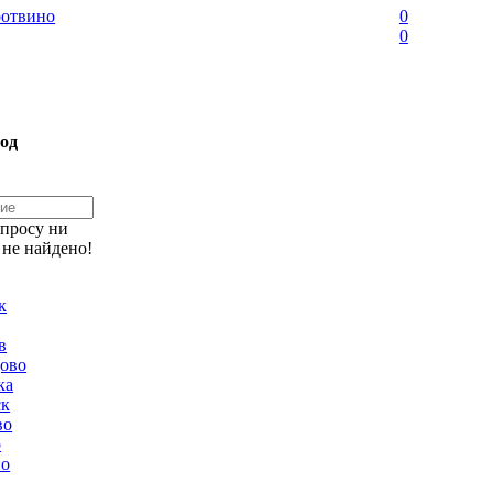
отвино
0
0
од
апросу ни
 не найдено!
к
в
ово
ка
ск
во
о
но