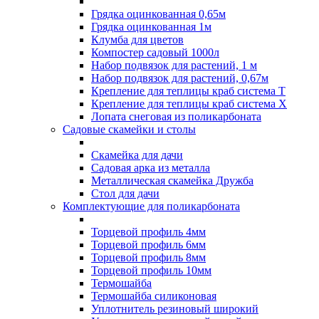
Грядка оцинкованная 0,65м
Грядка оцинкованная 1м
Клумба для цветов
Компостер садовый 1000л
Набор подвязок для растений, 1 м
Набор подвязок для растений, 0,67м
Крепление для теплицы краб система Т
Крепление для теплицы краб система Х
Лопата снеговая из поликарбоната
Садовые скамейки и столы
Скамейка для дачи
Садовая арка из металла
Металлическая скамейка Дружба
Стол для дачи
Комплектующие для поликарбоната
Торцевой профиль 4мм
Торцевой профиль 6мм
Торцевой профиль 8мм
Торцевой профиль 10мм
Термошайба
Термошайба силиконовая
Уплотнитель резиновый широкий