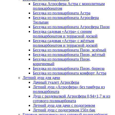
Беседка Агросфера Астра с монолитным
поликарбонатом
Беседка из поликарбоната Астра
Беседка из поликарбоната Агросфера
Тюльпан
Беседка из поликарбоната Агросфера Пион
Беседка садовая «Астра» с синим
поликарбонатом и террасной доской
Беседка садовая «Астра» с жёлтым
поликарбонатом и террасной доской
Беседка из поликарбоната Пион, зелёный
Беседка из поликарбоната Пион, жёлтый
Беседка из поликарбоната Пион,
коричневый
Беседка из поликарбоната Пион, бирюза
Беседка из поликарбоната комфорт Астра
Летний душ для дачи
Дачный туалет Агросфера
Летний душ «Агросфера» без тамбура из
поликарбоната
Душ с раздевалкой Агросфера 0,94×1,7 м из
сотового поликарбоната
Летний душ для дачи с подогревом
Летний душ с подогревом 150л бак
Готовые автонавесы под сотовый поликарбонат