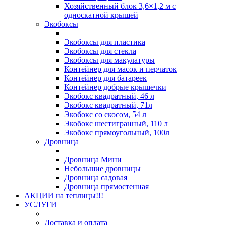
Хозяйственный блок 3,6×1,2 м с
односкатной крышей
Экобоксы
Экобоксы для пластика
Экобоксы для стекла
Экобоксы для макулатуры
Контейнер для масок и перчаток
Контейнер для батареек
Контейнер добрые крышечки
Экобокс квадратный, 46 л
Экобокс квадратный, 71л
Экобокс со скосом, 54 л
Экобокс шестигранный, 110 л
Экобокс прямоугольный, 100л
Дровница
Дровница Мини
Небольшие дровницы
Дровница садовая
Дровница прямостенная
АКЦИИ на теплицы!!!
УСЛУГИ
Доставка и оплата