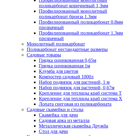
Профилированный монолитный
поликарбонат коричневый 1,3мм
Профилированный монолитный
поликарбонат бронза 1.3мм
Профилированный поликарбонат 0.8мм
прозрачный
Профилированный поликарбонат 1.3мм
прозрачный
Монолитный поликарбонат
Поликарбонат нестандартные размеры
Садовые товары
Грядка оцинкованная 0,65м
Грядка оцинкованная 1м
Клумба для цветов
Компостер садовый 1000л
Набор подвязок для растений, 1 м
Набор подвязок для растений, 0,67м
Крепление для теплицы краб система Т
Крепление для теплицы краб система Х
Лопата снеговая из поликарбоната
Садовые скамейки и столы
Скамейка для дачи
Садовая арка из металла
Металлическая скамейка Дружба
Стол для дачи