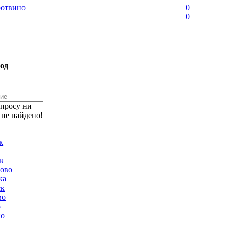
отвино
0
0
од
апросу ни
 не найдено!
к
в
ово
ка
ск
во
о
но