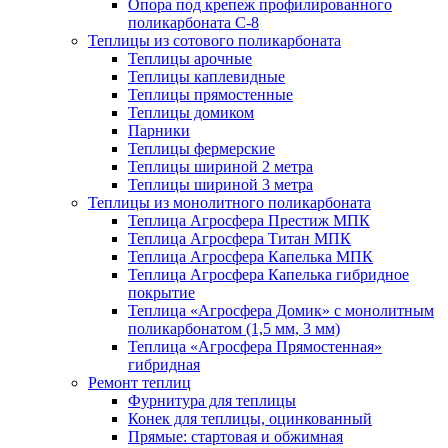
Опора под крепеж профилированного
поликарбоната С-8
Теплицы из сотового поликарбоната
Теплицы арочные
Теплицы каплевидные
Теплицы прямостенные
Теплицы домиком
Парники
Теплицы фермерские
Теплицы шириной 2 метра
Теплицы шириной 3 метра
Теплицы из монолитного поликарбоната
Теплица Агросфера Престиж МПК
Теплица Агросфера Титан МПК
Теплица Агросфера Капелька МПК
Теплица Агросфера Капелька гибридное
покрытие
Теплица «Агросфера Домик» с монолитным
поликарбонатом (1,5 мм, 3 мм)
Теплица «Агросфера Прямостенная»
гибридная
Ремонт теплиц
Фурнитура для теплицы
Конек для теплицы, оцинкованный
Прямые: стартовая и обжимная