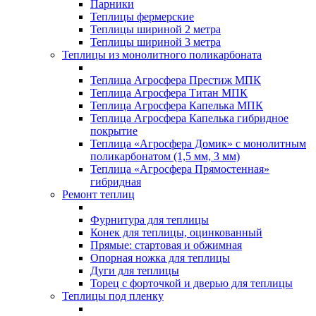
Парники
Теплицы фермерские
Теплицы шириной 2 метра
Теплицы шириной 3 метра
Теплицы из монолитного поликарбоната
Теплица Агросфера Престиж МПК
Теплица Агросфера Титан МПК
Теплица Агросфера Капелька МПК
Теплица Агросфера Капелька гибридное
покрытие
Теплица «Агросфера Домик» с монолитным
поликарбонатом (1,5 мм, 3 мм)
Теплица «Агросфера Прямостенная»
гибридная
Ремонт теплиц
Фурнитура для теплицы
Конек для теплицы, оцинкованный
Прямые: стартовая и обжимная
Опорная ножка для теплицы
Дуги для теплицы
Торец с форточкой и дверью для теплицы
Теплицы под пленку