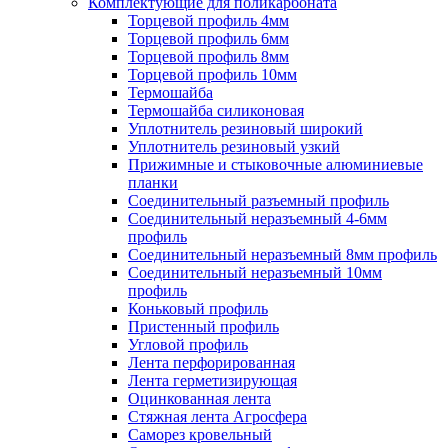
Комплектующие для поликарбоната
Торцевой профиль 4мм
Торцевой профиль 6мм
Торцевой профиль 8мм
Торцевой профиль 10мм
Термошайба
Термошайба силиконовая
Уплотнитель резиновый широкий
Уплотнитель резиновый узкий
Прижимные и стыковочные алюминиевые
планки
Соединительный разъемный профиль
Соединительный неразъемный 4-6мм
профиль
Соединительный неразъемный 8мм профиль
Соединительный неразъемный 10мм
профиль
Коньковый профиль
Пристенный профиль
Угловой профиль
Лента перфорированная
Лента герметизирующая
Оцинкованная лента
Стяжная лента Агросфера
Саморез кровельный