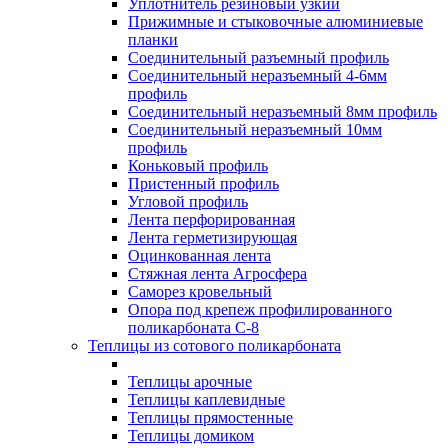
Уплотнитель резиновый узкий
Прижимные и стыковочные алюминиевые
планки
Соединительный разъемный профиль
Соединительный неразъемный 4-6мм
профиль
Соединительный неразъемный 8мм профиль
Соединительный неразъемный 10мм
профиль
Коньковый профиль
Пристенный профиль
Угловой профиль
Лента перфорированная
Лента герметизирующая
Оцинкованная лента
Стяжная лента Агросфера
Саморез кровельный
Опора под крепеж профилированного
поликарбоната С-8
Теплицы из сотового поликарбоната
Теплицы арочные
Теплицы каплевидные
Теплицы прямостенные
Теплицы домиком