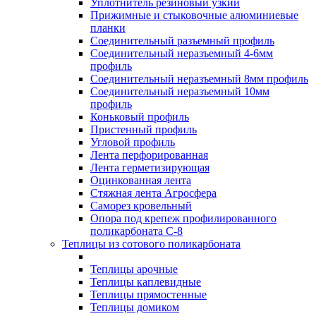
Уплотнитель резиновый узкий
Прижимные и стыковочные алюминиевые
планки
Соединительный разъемный профиль
Соединительный неразъемный 4-6мм
профиль
Соединительный неразъемный 8мм профиль
Соединительный неразъемный 10мм
профиль
Коньковый профиль
Пристенный профиль
Угловой профиль
Лента перфорированная
Лента герметизирующая
Оцинкованная лента
Стяжная лента Агросфера
Саморез кровельный
Опора под крепеж профилированного
поликарбоната С-8
Теплицы из сотового поликарбоната
Теплицы арочные
Теплицы каплевидные
Теплицы прямостенные
Теплицы домиком