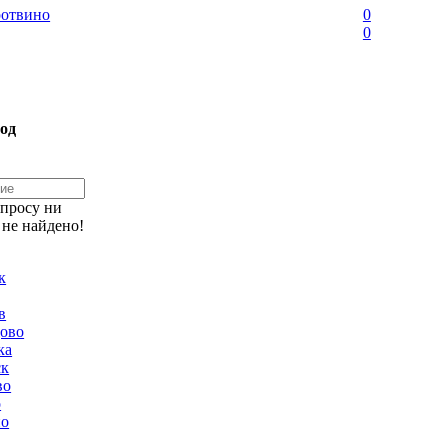
отвино
0
0
од
апросу ни
 не найдено!
к
в
ово
ка
ск
во
о
но