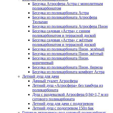
Беседка Агросфера Астра с монолитным
поликарбонатом
Беседка из поликарбоната Астра
Беседка из поликарбоната Агросфера
Тюльпан
Беседка из поликарбоната Агросфера Пион
Беседка садовая «Астра» с синим
поликарбонатом и террасной доской
Беседка садовая «Астра» с жёлтым
поликарбонатом и террасной доской
Беседка из поликарбоната Пион, зелёный
Беседка из поликарбоната Пион, жёлтый
Беседка из поликарбоната Пион,
коричневый
Беседка из поликарбоната Пион, бирюза
Беседка из поликарбоната комфорт Астра
Летний душ для дачи
Дачный туалет Агросфера
Летний душ «Агросфера» без тамбура из
поликарбоната
Душ с раздевалкой Агросфера 0,94×1,7 м из
сотового поликарбоната
Летний душ для дачи с подогревом
Летний душ с подогревом 150л бак
Готовые автонавесы под сотовый поликарбонат