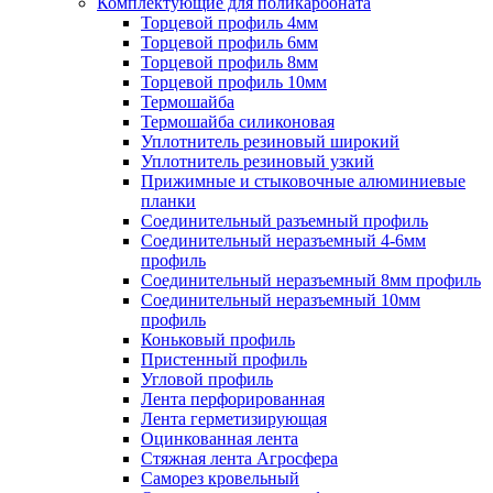
Комплектующие для поликарбоната
Торцевой профиль 4мм
Торцевой профиль 6мм
Торцевой профиль 8мм
Торцевой профиль 10мм
Термошайба
Термошайба силиконовая
Уплотнитель резиновый широкий
Уплотнитель резиновый узкий
Прижимные и стыковочные алюминиевые
планки
Соединительный разъемный профиль
Соединительный неразъемный 4-6мм
профиль
Соединительный неразъемный 8мм профиль
Соединительный неразъемный 10мм
профиль
Коньковый профиль
Пристенный профиль
Угловой профиль
Лента перфорированная
Лента герметизирующая
Оцинкованная лента
Стяжная лента Агросфера
Саморез кровельный