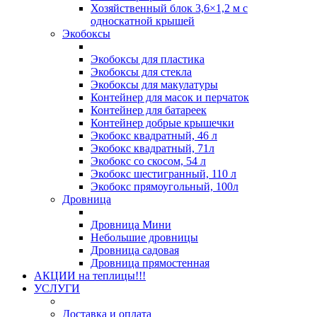
Хозяйственный блок 3,6×1,2 м с
односкатной крышей
Экобоксы
Экобоксы для пластика
Экобоксы для стекла
Экобоксы для макулатуры
Контейнер для масок и перчаток
Контейнер для батареек
Контейнер добрые крышечки
Экобокс квадратный, 46 л
Экобокс квадратный, 71л
Экобокс со скосом, 54 л
Экобокс шестигранный, 110 л
Экобокс прямоугольный, 100л
Дровница
Дровница Мини
Небольшие дровницы
Дровница садовая
Дровница прямостенная
АКЦИИ на теплицы!!!
УСЛУГИ
Доставка и оплата