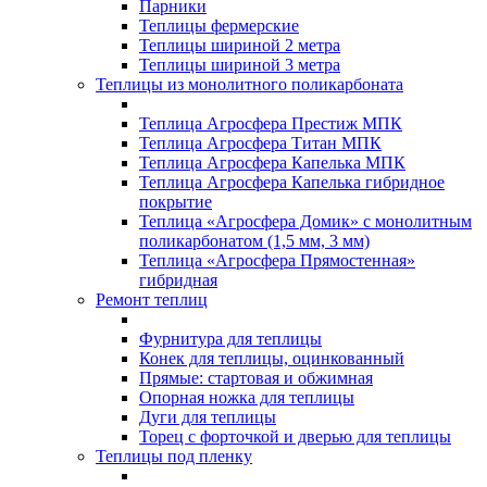
Парники
Теплицы фермерские
Теплицы шириной 2 метра
Теплицы шириной 3 метра
Теплицы из монолитного поликарбоната
Теплица Агросфера Престиж МПК
Теплица Агросфера Титан МПК
Теплица Агросфера Капелька МПК
Теплица Агросфера Капелька гибридное
покрытие
Теплица «Агросфера Домик» с монолитным
поликарбонатом (1,5 мм, 3 мм)
Теплица «Агросфера Прямостенная»
гибридная
Ремонт теплиц
Фурнитура для теплицы
Конек для теплицы, оцинкованный
Прямые: стартовая и обжимная
Опорная ножка для теплицы
Дуги для теплицы
Торец с форточкой и дверью для теплицы
Теплицы под пленку