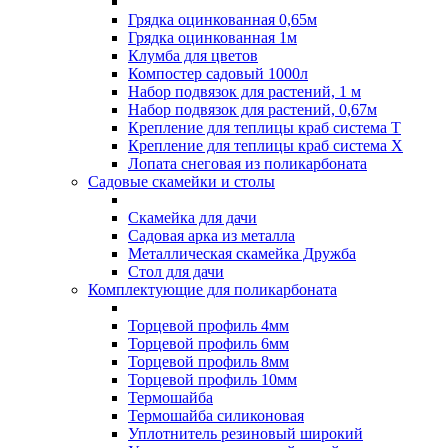
Грядка оцинкованная 0,65м
Грядка оцинкованная 1м
Клумба для цветов
Компостер садовый 1000л
Набор подвязок для растений, 1 м
Набор подвязок для растений, 0,67м
Крепление для теплицы краб система Т
Крепление для теплицы краб система Х
Лопата снеговая из поликарбоната
Садовые скамейки и столы
Скамейка для дачи
Садовая арка из металла
Металлическая скамейка Дружба
Стол для дачи
Комплектующие для поликарбоната
Торцевой профиль 4мм
Торцевой профиль 6мм
Торцевой профиль 8мм
Торцевой профиль 10мм
Термошайба
Термошайба силиконовая
Уплотнитель резиновый широкий