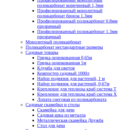
Профилированный монолитный
поликарбонат коричневый 1,3мм
Профилированный монолитный
поликарбонат бронза 1.3мм
Профилированный поликарбонат 0.8мм
прозрачный
Профилированный поликарбонат 1.3мм
прозрачный
Монолитный поликарбонат
Поликарбонат нестандартные размеры
Садовые товары
Грядка оцинкованная 0,65м
Грядка оцинкованная 1м
Клумба для цветов
Компостер садовый 1000л
Набор подвязок для растений, 1 м
Набор подвязок для растений, 0,67м
Крепление для теплицы краб система Т
Крепление для теплицы краб система Х
Лопата снеговая из поликарбоната
Садовые скамейки и столы
Скамейка для дачи
Садовая арка из металла
Металлическая скамейка Дружба
Стол для дачи