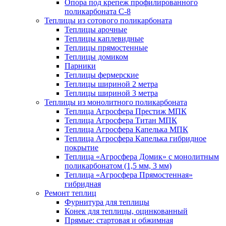
Опора под крепеж профилированного
поликарбоната С-8
Теплицы из сотового поликарбоната
Теплицы арочные
Теплицы каплевидные
Теплицы прямостенные
Теплицы домиком
Парники
Теплицы фермерские
Теплицы шириной 2 метра
Теплицы шириной 3 метра
Теплицы из монолитного поликарбоната
Теплица Агросфера Престиж МПК
Теплица Агросфера Титан МПК
Теплица Агросфера Капелька МПК
Теплица Агросфера Капелька гибридное
покрытие
Теплица «Агросфера Домик» с монолитным
поликарбонатом (1,5 мм, 3 мм)
Теплица «Агросфера Прямостенная»
гибридная
Ремонт теплиц
Фурнитура для теплицы
Конек для теплицы, оцинкованный
Прямые: стартовая и обжимная