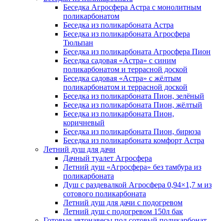
Беседка Агросфера Астра с монолитным
поликарбонатом
Беседка из поликарбоната Астра
Беседка из поликарбоната Агросфера
Тюльпан
Беседка из поликарбоната Агросфера Пион
Беседка садовая «Астра» с синим
поликарбонатом и террасной доской
Беседка садовая «Астра» с жёлтым
поликарбонатом и террасной доской
Беседка из поликарбоната Пион, зелёный
Беседка из поликарбоната Пион, жёлтый
Беседка из поликарбоната Пион,
коричневый
Беседка из поликарбоната Пион, бирюза
Беседка из поликарбоната комфорт Астра
Летний душ для дачи
Дачный туалет Агросфера
Летний душ «Агросфера» без тамбура из
поликарбоната
Душ с раздевалкой Агросфера 0,94×1,7 м из
сотового поликарбоната
Летний душ для дачи с подогревом
Летний душ с подогревом 150л бак
Готовые автонавесы под сотовый поликарбонат