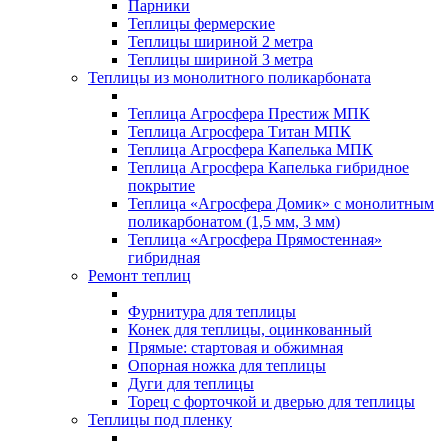
Парники
Теплицы фермерские
Теплицы шириной 2 метра
Теплицы шириной 3 метра
Теплицы из монолитного поликарбоната
Теплица Агросфера Престиж МПК
Теплица Агросфера Титан МПК
Теплица Агросфера Капелька МПК
Теплица Агросфера Капелька гибридное
покрытие
Теплица «Агросфера Домик» с монолитным
поликарбонатом (1,5 мм, 3 мм)
Теплица «Агросфера Прямостенная»
гибридная
Ремонт теплиц
Фурнитура для теплицы
Конек для теплицы, оцинкованный
Прямые: стартовая и обжимная
Опорная ножка для теплицы
Дуги для теплицы
Торец с форточкой и дверью для теплицы
Теплицы под пленку