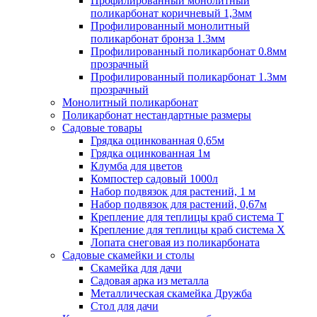
Профилированный монолитный
поликарбонат коричневый 1,3мм
Профилированный монолитный
поликарбонат бронза 1.3мм
Профилированный поликарбонат 0.8мм
прозрачный
Профилированный поликарбонат 1.3мм
прозрачный
Монолитный поликарбонат
Поликарбонат нестандартные размеры
Садовые товары
Грядка оцинкованная 0,65м
Грядка оцинкованная 1м
Клумба для цветов
Компостер садовый 1000л
Набор подвязок для растений, 1 м
Набор подвязок для растений, 0,67м
Крепление для теплицы краб система Т
Крепление для теплицы краб система Х
Лопата снеговая из поликарбоната
Садовые скамейки и столы
Скамейка для дачи
Садовая арка из металла
Металлическая скамейка Дружба
Стол для дачи