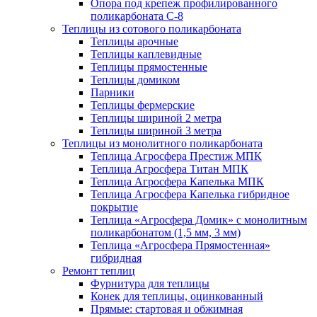
Опора под крепеж профилированного
поликарбоната С-8
Теплицы из сотового поликарбоната
Теплицы арочные
Теплицы каплевидные
Теплицы прямостенные
Теплицы домиком
Парники
Теплицы фермерские
Теплицы шириной 2 метра
Теплицы шириной 3 метра
Теплицы из монолитного поликарбоната
Теплица Агросфера Престиж МПК
Теплица Агросфера Титан МПК
Теплица Агросфера Капелька МПК
Теплица Агросфера Капелька гибридное
покрытие
Теплица «Агросфера Домик» с монолитным
поликарбонатом (1,5 мм, 3 мм)
Теплица «Агросфера Прямостенная»
гибридная
Ремонт теплиц
Фурнитура для теплицы
Конек для теплицы, оцинкованный
Прямые: стартовая и обжимная