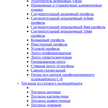
Уплотнитель резиновый узкий
Прижимные и стыковочные алюминиевые
планки
Соединительный разъемный профиль
Соединительный неразъемный 4-6мм
профиль
Соединительный неразъемный 8мм профиль
Соединительный неразъемный 10мм
профиль
Коньковый профиль
Пристенный профиль
Угловой профиль
Лента перфорированная
Лента герметизирующая
Оцинкованная лента
Стяжная лента Агросфера
Саморез кровельный
Опора под крепеж профилированного
поликарбоната С-8
Теплицы из сотового поликарбоната
Теплицы арочные
Теплицы каплевидные
Теплицы прямостенные
Теплицы домиком