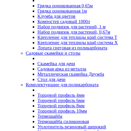
Грядка оцинкованная 0,65м
Грядка оцинкованная 1м
Клумба для цветов
Компостер садовый 1000л
Набор подвязок для растений, 1 м
Набор подвязок для растений, 0,67м
Крепление для теплицы краб система Т
Крепление для теплицы краб система Х
Лопата снеговая из поликарбоната
Садовые скамейки и столы
Скамейка для дачи
Садовая арка из металла
Металлическая скамейка Дружба
Стол для дачи
Комплектующие для поликарбоната
Торцевой профиль 4мм
Торцевой профиль 6мм
Торцевой профиль 8мм
Торцевой профиль 10мм
Термошайба
Термошайба силиконовая
Уплотнитель резиновый широкий