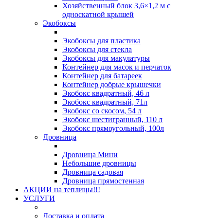
Хозяйственный блок 3,6×1,2 м с
односкатной крышей
Экобоксы
Экобоксы для пластика
Экобоксы для стекла
Экобоксы для макулатуры
Контейнер для масок и перчаток
Контейнер для батареек
Контейнер добрые крышечки
Экобокс квадратный, 46 л
Экобокс квадратный, 71л
Экобокс со скосом, 54 л
Экобокс шестигранный, 110 л
Экобокс прямоугольный, 100л
Дровница
Дровница Мини
Небольшие дровницы
Дровница садовая
Дровница прямостенная
АКЦИИ на теплицы!!!
УСЛУГИ
Доставка и оплата