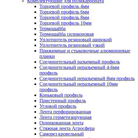
Комплектующие для поликарбоната
Торцевой профиль 4мм
Торцевой профиль 6мм
Торцевой профиль 8мм
Торцевой профиль 10мм
Термошайба
Термошайба силиконовая
Уплотнитель резиновый широкий
Уплотнитель резиновый узкий
Прижимные и стыковочные алюминиевые
планки
Соединительный разъемный профиль
Соединительный неразъемный 4-6мм
профиль
Соединительный неразъемный 8мм профиль
Соединительный неразъемный 10мм
профиль
Коньковый профиль
Пристенный профиль
Угловой профиль
Лента перфорированная
Лента герметизирующая
Оцинкованная лента
Стяжная лента Агросфера
Саморез кровельный