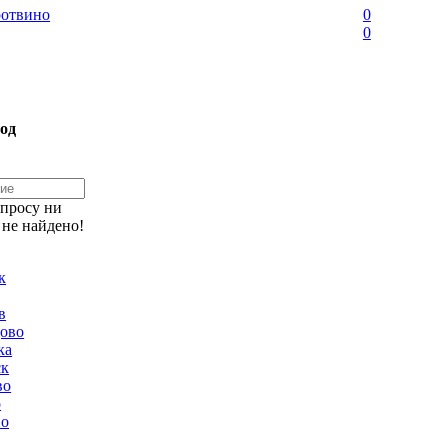
отвино
0
0
од
апросу ни
 не найдено!
к
в
ово
ка
ск
во
о
но