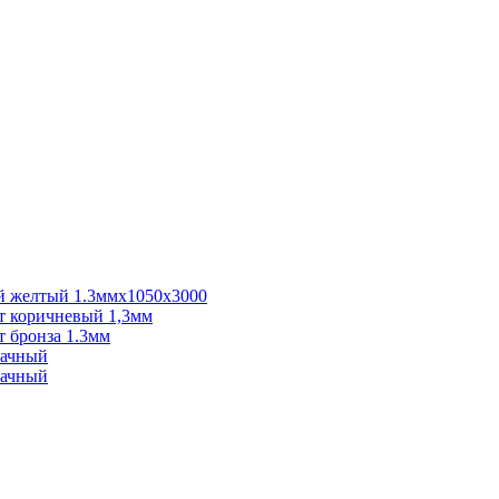
 желтый 1.3ммх1050х3000
 коричневый 1,3мм
 бронза 1.3мм
рачный
рачный