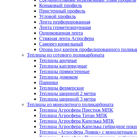
Коньковый профиль
Пристенный профиль
Угловой профиль
Лента перфорированная
Лента герметизирующая
Оцинкованная лента
Стяжная лента Агросфера
Саморез кровельный
Опора под крепеж профилированного полика
Теплицы из сотового поликарбоната
Теплицы арочные
Теплицы каплевидные
Теплицы прямостенные
Теплицы домиком
Парники
Теплицы фермерские
Теплицы шириной 2 метра
Теплицы шириной 3 метра
Теплицы из монолитного поликарбоната
Теплица Агросфера Престиж МПК
Теплица Агросфера Титан МПК
Теплица Агросфера Капелька МПК
Теплица Агросфера Капелька гибридное пок
Теплица «Агросфера Домик» с монолитным по