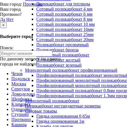
Поликарбонат для теплицы
Ваш город:
Протвино
Сотовый поликарбонат 4 мм
Ваш город
Сотовый поликарбонат 6 мм
Протвино?
Сотовый поликарбонат 8 мм
Да
Нет
Сотовый поликарбонат 10 мм
×
Сотовый поликарбонат 16мм
Сотовый поликарбонат 25мм
Выберите город
Сотовый поликарбонат 20мм
Поликарбонат прозрачный
Поиск:
Поликарбонат бронза
Коричневый поликарбонат
По данному запросу ни одного
Поликарбонат желтый
города не найдено!
Поликарбонат зеленый
Монолитный поликарбонат профилированный
Чехов
Профилированный поликарбонат монолитный
Подольск
Профилированный монолитный поликарбонат
Москва
Профилированный монолитный поликарбонат
Серпухов
Профилированный поликарбонат 0.8мм проз
Домодедово
Профилированный поликарбонат 1.3мм проз
Щербинка
Монолитный поликарбонат
Климовск
Поликарбонат нестандартные размеры
Одинцово
Садовые товары
Ступино
Грядка оцинкованная 0,65м
Протвино
Грядка оцинкованная 1м
Кашира
Клумба для цветов