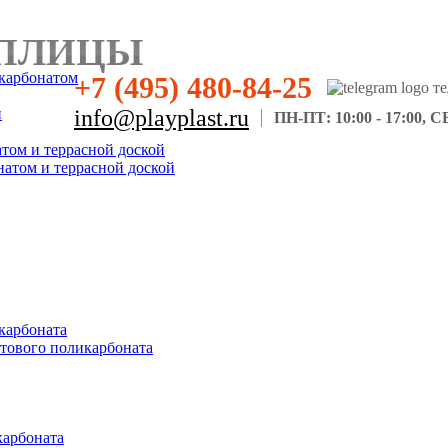
ПЛИЦЫ
карбонатом
+7 (495) 480-84-25
н
info@playplast.ru
ПН-ПТ: 10:00 - 17:00, СБ
атом и террасной доской
натом и террасной доской
карбоната
отового поликарбоната
карбоната