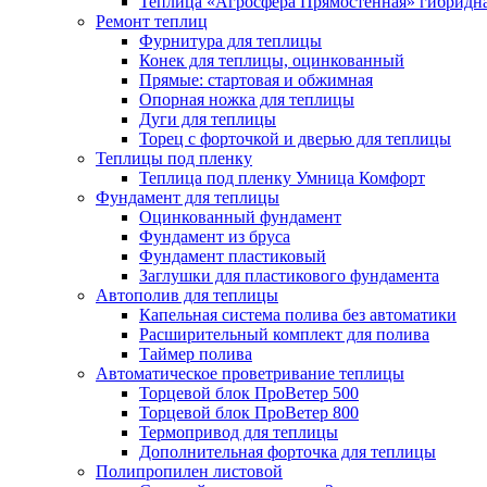
Теплица «Агросфера Прямостенная» гибридн
Ремонт теплиц
Фурнитура для теплицы
Конек для теплицы, оцинкованный
Прямые: стартовая и обжимная
Опорная ножка для теплицы
Дуги для теплицы
Торец с форточкой и дверью для теплицы
Теплицы под пленку
Теплица под пленку Умница Комфорт
Фундамент для теплицы
Оцинкованный фундамент
Фундамент из бруса
Фундамент пластиковый
Заглушки для пластикового фундамента
Автополив для теплицы
Капельная система полива без автоматики
Расширительный комплект для полива
Таймер полива
Автоматическое проветривание теплицы
Торцевой блок ПроВетер 500
Торцевой блок ПроВетер 800
Термопривод для теплицы
Дополнительная форточка для теплицы
Полипропилен листовой