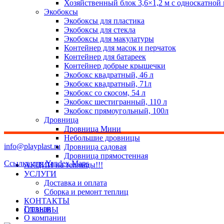
Хозяйственный блок 3,6×1,2 м с односкатной
Экобоксы
Экобоксы для пластика
Экобоксы для стекла
Экобоксы для макулатуры
Контейнер для масок и перчаток
Контейнер для батареек
Контейнер добрые крышечки
Экобокс квадратный, 46 л
Экобокс квадратный, 71л
Экобокс со скосом, 54 л
Экобокс шестигранный, 110 л
Экобокс прямоугольный, 100л
Дровница
Дровница Мини
Небольшие дровницы
info@playplast.ru
Дровница садовая
Дровница прямостенная
Ссылка для Yandex Maps
АКЦИИ на теплицы!!!
УСЛУГИ
Доставка и оплата
Сборка и ремонт теплиц
КОНТАКТЫ
Главная
ОТЗЫВЫ
О компании