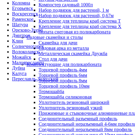
Коломна
Компостер садовый 1000л
Егорьевск
Набор подвязок для растений, 1 м
Воскресенск
Набор подвязок для растений, 0,67м
Раменское
Крепление для теплицы краб система Т
Шатура
Крепление для теплицы краб система Х
Орехово-Зуево
Лопата снеговая из поликарбоната
Дмитров
Садовые скамейки и столы
Клин
Скамейка для дачи
Солнечногорск
Садовая арка из металла
Волоколамск
Металлическая скамейка Дружба
Можайск
Стол для дачи
Малоярославец
Комплектующие для поликарбоната
Дубна
Торцевой профиль 4мм
Калуга
Торцевой профиль 6мм
Переславль-Залесский
Торцевой профиль 8мм
Торцевой профиль 10мм
Термошайба
Термошайба силиконовая
Уплотнитель резиновый широкий
Уплотнитель резиновый узкий
Прижимные и стыковочные алюминиевые пл
Соединительный разъемный профиль
Соединительный неразъемный 4-6мм профил
Соединительный неразъемный 8мм профиль
Соединительный неразъемный 10мм профиль