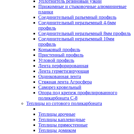
Уплотнитель резиновый узкий
Прижимные и стыковочные алюминиевые
планки
Соединительный разъемный профиль
Соединительный неразъемный 4-6мм
профиль
Соединительный неразъемный 8мм профиль
Соединительный неразъемный 10мм
профиль
Коньковый профиль
Пристенный профиль
Угловой профиль
Лента перфорированная
Лента герметизирующая
Оцинкованная лента
Стяжная лента Агросфера
Саморез кровельный
Опора под крепеж профилированного
поликарбоната С-8
Теплицы из сотового поликарбоната
Теплицы арочные
Теплицы каплевидные
Теплицы прямостенные
Теплицы домиком