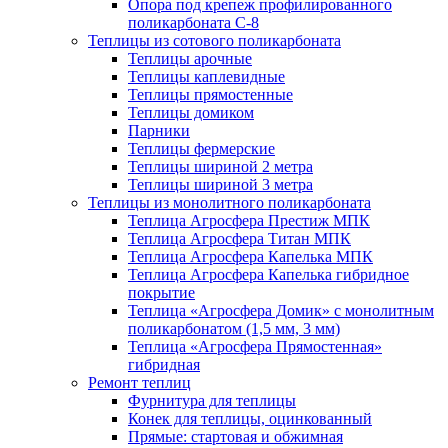
Опора под крепеж профилированного
поликарбоната С-8
Теплицы из сотового поликарбоната
Теплицы арочные
Теплицы каплевидные
Теплицы прямостенные
Теплицы домиком
Парники
Теплицы фермерские
Теплицы шириной 2 метра
Теплицы шириной 3 метра
Теплицы из монолитного поликарбоната
Теплица Агросфера Престиж МПК
Теплица Агросфера Титан МПК
Теплица Агросфера Капелька МПК
Теплица Агросфера Капелька гибридное
покрытие
Теплица «Агросфера Домик» с монолитным
поликарбонатом (1,5 мм, 3 мм)
Теплица «Агросфера Прямостенная»
гибридная
Ремонт теплиц
Фурнитура для теплицы
Конек для теплицы, оцинкованный
Прямые: стартовая и обжимная