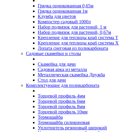
Грядка оцинкованная 0,65м
Грядка оцинкованная 1м
Клумба для цветов
Компостер садовый 1000л
Набор подвязок для растений, 1 м
Набор подвязок для растений, 0,67м
Крепление для теплицы краб система Т
Крепление для теплицы краб система Х
Лопата снеговая из поликарбоната
Садовые скамейки и столы
Скамейка для дачи
Садовая арка из металла
Металлическая скамейка Дружба
Стол для дачи
Комплектующие для поликарбоната
Торцевой профиль 4мм
Торцевой профиль 6мм
Торцевой профиль 8мм
Торцевой профиль 10мм
Термошайба
Термошайба силиконовая
Уплотнитель резиновый широкий