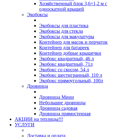
Хозяйственный блок 3,6×1,2 м с
односкатной крышей
Экобоксы
Экобоксы для пластика
Экобоксы для стекла
Экобоксы для макулатуры
Контейнер для масок и перчаток
Контейнер для батареек
Контейнер добрые крышечки
Экобокс квадратный, 46 л
Экобокс квадратный, 71л
Экобокс со скосом, 54 л
Экобокс шестигранный, 110 л
Экобокс прямоугольный, 100л
Дровница
Дровница Мини
Небольшие дровницы
Дровница садовая
Дровница прямостенная
АКЦИИ на теплицы!!!
УСЛУГИ
Доставка и оплата