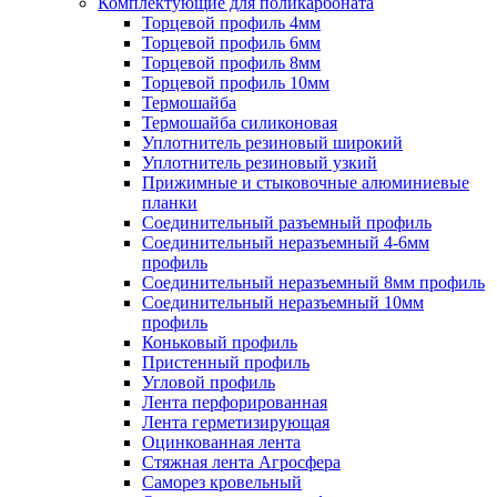
Комплектующие для поликарбоната
Торцевой профиль 4мм
Торцевой профиль 6мм
Торцевой профиль 8мм
Торцевой профиль 10мм
Термошайба
Термошайба силиконовая
Уплотнитель резиновый широкий
Уплотнитель резиновый узкий
Прижимные и стыковочные алюминиевые
планки
Соединительный разъемный профиль
Соединительный неразъемный 4-6мм
профиль
Соединительный неразъемный 8мм профиль
Соединительный неразъемный 10мм
профиль
Коньковый профиль
Пристенный профиль
Угловой профиль
Лента перфорированная
Лента герметизирующая
Оцинкованная лента
Стяжная лента Агросфера
Саморез кровельный