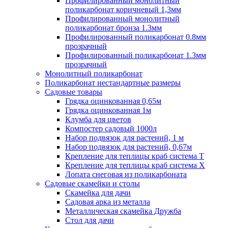
Профилированный монолитный
поликарбонат коричневый 1,3мм
Профилированный монолитный
поликарбонат бронза 1.3мм
Профилированный поликарбонат 0.8мм
прозрачный
Профилированный поликарбонат 1.3мм
прозрачный
Монолитный поликарбонат
Поликарбонат нестандартные размеры
Садовые товары
Грядка оцинкованная 0,65м
Грядка оцинкованная 1м
Клумба для цветов
Компостер садовый 1000л
Набор подвязок для растений, 1 м
Набор подвязок для растений, 0,67м
Крепление для теплицы краб система Т
Крепление для теплицы краб система Х
Лопата снеговая из поликарбоната
Садовые скамейки и столы
Скамейка для дачи
Садовая арка из металла
Металлическая скамейка Дружба
Стол для дачи