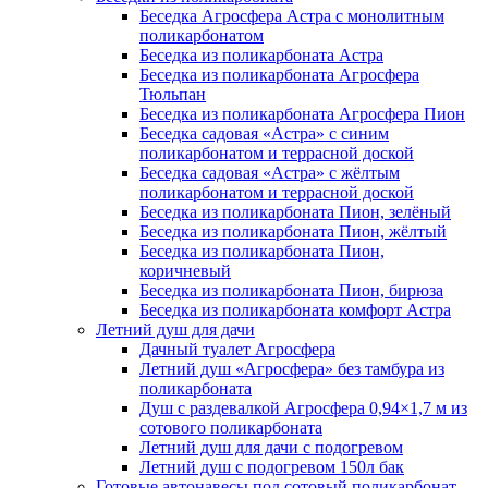
Беседка Агросфера Астра с монолитным
поликарбонатом
Беседка из поликарбоната Астра
Беседка из поликарбоната Агросфера
Тюльпан
Беседка из поликарбоната Агросфера Пион
Беседка садовая «Астра» с синим
поликарбонатом и террасной доской
Беседка садовая «Астра» с жёлтым
поликарбонатом и террасной доской
Беседка из поликарбоната Пион, зелёный
Беседка из поликарбоната Пион, жёлтый
Беседка из поликарбоната Пион,
коричневый
Беседка из поликарбоната Пион, бирюза
Беседка из поликарбоната комфорт Астра
Летний душ для дачи
Дачный туалет Агросфера
Летний душ «Агросфера» без тамбура из
поликарбоната
Душ с раздевалкой Агросфера 0,94×1,7 м из
сотового поликарбоната
Летний душ для дачи с подогревом
Летний душ с подогревом 150л бак
Готовые автонавесы под сотовый поликарбонат