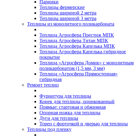
Парники
Теплицы фермерские
Теплицы шириной 2 метра
Теплицы шириной 3 метра
Теплицы из монолитного поликарбоната
Теплица Агросфера Престиж МПК
Теплица Агросфера Титан МПК
Теплица Агросфера Капелька МПК
Теплица Агросфера Капелька гибридное
покрытие
Теплица «Агросфера Домик» с монолитным
поликарбонатом (1,5 мм, 3 мм)
Теплица «Агросфера Прямостенная»
гибридная
Ремонт теплиц
Фурнитура для теплицы
Конек для теплицы, оцинкованный
Прямые: стартовая и обжимная
Опорная ножка для теплицы
Дуги для теплицы
Торец с форточкой и дверью для теплицы
Теплицы под пленку