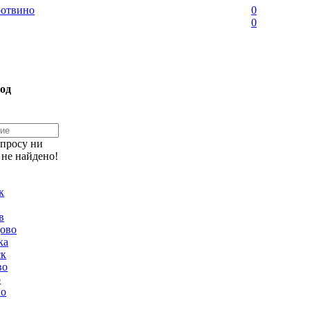
отвино
0
0
од
апросу ни
 не найдено!
к
в
ово
ка
ск
во
о
но