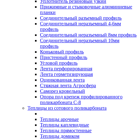
Уплотнитель резиновый узкий
Прижимные и стыковочные алюминиевые
планки
Соединительный разъемный профиль
Соединительный неразъемный 4-6мм
профиль
Соединительный неразъемный 8мм профиль
Соединительный неразъемный 10мм
профиль
Коньковый профиль
Пристенный профиль
Угловой профиль
Лента перфорированная
Лента герметизирующая
Оцинкованная лента
Стяжная лента Агросфера
Саморез кровельный
Опора под крепеж профилированного
поликарбоната С-8
Теплицы из сотового поликарбоната
Теплицы арочные
Теплицы каплевидные
Теплицы прямостенные
Теплицы домиком