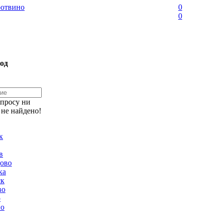
отвино
0
0
од
апросу ни
 не найдено!
к
в
ово
ка
ск
во
о
но