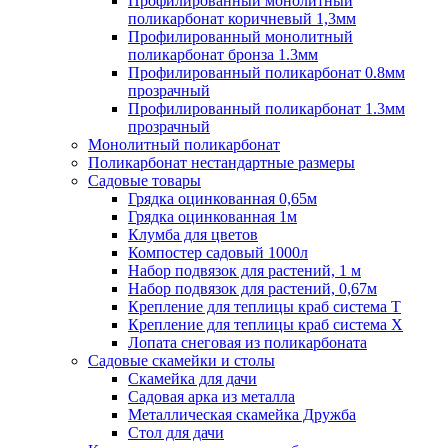
Профилированный монолитный
поликарбонат коричневый 1,3мм
Профилированный монолитный
поликарбонат бронза 1.3мм
Профилированный поликарбонат 0.8мм
прозрачный
Профилированный поликарбонат 1.3мм
прозрачный
Монолитный поликарбонат
Поликарбонат нестандартные размеры
Садовые товары
Грядка оцинкованная 0,65м
Грядка оцинкованная 1м
Клумба для цветов
Компостер садовый 1000л
Набор подвязок для растений, 1 м
Набор подвязок для растений, 0,67м
Крепление для теплицы краб система Т
Крепление для теплицы краб система Х
Лопата снеговая из поликарбоната
Садовые скамейки и столы
Скамейка для дачи
Садовая арка из металла
Металлическая скамейка Дружба
Стол для дачи