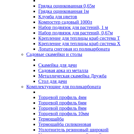
Грядка оцинкованная 0,65м
Грядка оцинкованная 1м
Клумба для цветов
Компостер садовый 1000л
Набор подвязок для растений, 1 м
Набор подвязок для растений, 0,67м
Крепление для теплицы краб система Т
Крепление для теплицы краб система Х
Лопата снеговая из поликарбоната
Садовые скамейки и столы
Скамейка для дачи
Садовая арка из металла
Металлическая скамейка Дружба
Стол для дачи
Комплектующие для поликарбоната
Торцевой профиль 4мм
Торцевой профиль 6мм
Торцевой профиль 8мм
Торцевой профиль 10мм
Термошайба
Термошайба силиконовая
Уплотнитель резиновый широкий