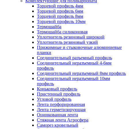
Комплектующие для поликарбоната
Торцевой профиль 4мм
Торцевой профиль 6мм
Торцевой профиль 8мм
Торцевой профиль 10мм
Термошайба
Термошайба силиконовая
Уплотнитель резиновый широкий
Уплотнитель резиновый узкий
Прижимные и стыковочные алюминиевые
планки
Соединительный разъемный профиль
Соединительный неразъемный 4-6мм
профиль
Соединительный неразъемный 8мм профиль
Соединительный неразъемный 10мм
профиль
Коньковый профиль
Пристенный профиль
Угловой профиль
Лента перфорированная
Лента герметизирующая
Оцинкованная лента
Стяжная лента Агросфера
Саморез кровельный