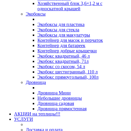
Хозяйственный блок 3,6×1,2 м с
односкатной крышей
Экобоксы
Экобоксы для пластика
Экобоксы для стекла
Экобоксы для макулатуры
Контейнер для масок и перчаток
Контейнер для батареек
Контейнер добрые крышечки
Экобокс квадратный, 46 л
Экобокс квадратный, 71л
Экобокс со скосом, 54 л
Экобокс шестигранный, 110 л
Экобокс прямоугольный, 100л
Дровница
Дровница Мини
Небольшие дровницы
Дровница садовая
Дровница прямостенная
АКЦИИ на теплицы!!!
УСЛУГИ
Доставка и оплата