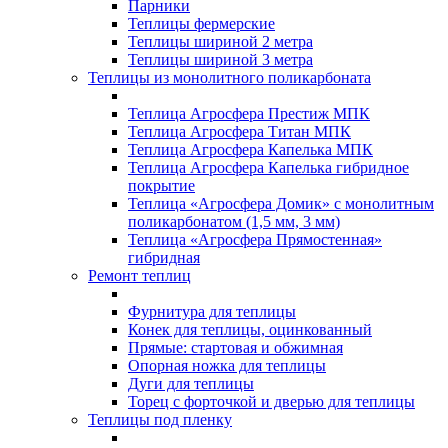
Парники
Теплицы фермерские
Теплицы шириной 2 метра
Теплицы шириной 3 метра
Теплицы из монолитного поликарбоната
Теплица Агросфера Престиж МПК
Теплица Агросфера Титан МПК
Теплица Агросфера Капелька МПК
Теплица Агросфера Капелька гибридное
покрытие
Теплица «Агросфера Домик» с монолитным
поликарбонатом (1,5 мм, 3 мм)
Теплица «Агросфера Прямостенная»
гибридная
Ремонт теплиц
Фурнитура для теплицы
Конек для теплицы, оцинкованный
Прямые: стартовая и обжимная
Опорная ножка для теплицы
Дуги для теплицы
Торец с форточкой и дверью для теплицы
Теплицы под пленку