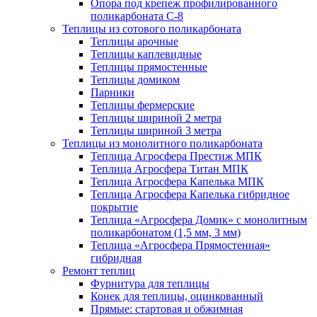
Опора под крепеж профилированного
поликарбоната С-8
Теплицы из сотового поликарбоната
Теплицы арочные
Теплицы каплевидные
Теплицы прямостенные
Теплицы домиком
Парники
Теплицы фермерские
Теплицы шириной 2 метра
Теплицы шириной 3 метра
Теплицы из монолитного поликарбоната
Теплица Агросфера Престиж МПК
Теплица Агросфера Титан МПК
Теплица Агросфера Капелька МПК
Теплица Агросфера Капелька гибридное
покрытие
Теплица «Агросфера Домик» с монолитным
поликарбонатом (1,5 мм, 3 мм)
Теплица «Агросфера Прямостенная»
гибридная
Ремонт теплиц
Фурнитура для теплицы
Конек для теплицы, оцинкованный
Прямые: стартовая и обжимная