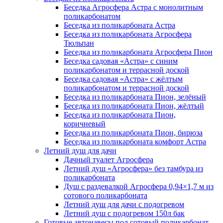
Беседка Агросфера Астра с монолитным
поликарбонатом
Беседка из поликарбоната Астра
Беседка из поликарбоната Агросфера
Тюльпан
Беседка из поликарбоната Агросфера Пион
Беседка садовая «Астра» с синим
поликарбонатом и террасной доской
Беседка садовая «Астра» с жёлтым
поликарбонатом и террасной доской
Беседка из поликарбоната Пион, зелёный
Беседка из поликарбоната Пион, жёлтый
Беседка из поликарбоната Пион,
коричневый
Беседка из поликарбоната Пион, бирюза
Беседка из поликарбоната комфорт Астра
Летний душ для дачи
Дачный туалет Агросфера
Летний душ «Агросфера» без тамбура из
поликарбоната
Душ с раздевалкой Агросфера 0,94×1,7 м из
сотового поликарбоната
Летний душ для дачи с подогревом
Летний душ с подогревом 150л бак
Готовые автонавесы под сотовый поликарбонат