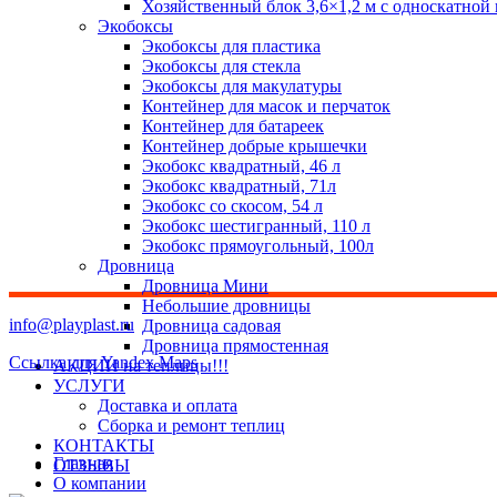
Хозяйственный блок 3,6×1,2 м с односкатной
Экобоксы
Экобоксы для пластика
Экобоксы для стекла
Экобоксы для макулатуры
Контейнер для масок и перчаток
Контейнер для батареек
Контейнер добрые крышечки
Экобокс квадратный, 46 л
Экобокс квадратный, 71л
Экобокс со скосом, 54 л
Экобокс шестигранный, 110 л
Экобокс прямоугольный, 100л
Дровница
Дровница Мини
Небольшие дровницы
info@playplast.ru
Дровница садовая
Дровница прямостенная
Ссылка для Yandex Maps
АКЦИИ на теплицы!!!
УСЛУГИ
Доставка и оплата
Сборка и ремонт теплиц
КОНТАКТЫ
Главная
ОТЗЫВЫ
О компании