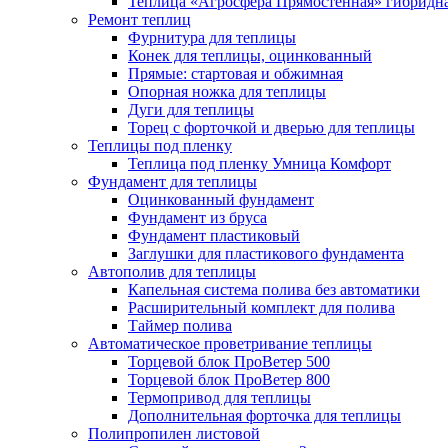
Теплица «Агросфера Прямостенная» гибридн
Ремонт теплиц
Фурнитура для теплицы
Конек для теплицы, оцинкованный
Прямые: стартовая и обжимная
Опорная ножка для теплицы
Дуги для теплицы
Торец с форточкой и дверью для теплицы
Теплицы под пленку
Теплица под пленку Умница Комфорт
Фундамент для теплицы
Оцинкованный фундамент
Фундамент из бруса
Фундамент пластиковый
Заглушки для пластикового фундамента
Автополив для теплицы
Капельная система полива без автоматики
Расширительный комплект для полива
Таймер полива
Автоматическое проветривание теплицы
Торцевой блок ПроВетер 500
Торцевой блок ПроВетер 800
Термопривод для теплицы
Дополнительная форточка для теплицы
Полипропилен листовой