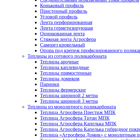
Коньковый профиль
Пристенный профиль
Угловой профиль
Лента перфорированная
Лента герметизирующая
Оцинкованная лента
Стяжная лента Агросфера
Саморез кровельный
Опора под крепеж профилированного полика
Теплицы из сотового поликарбоната
Теплицы арочные
Теплицы каплевидные
Теплицы прямостенные
Теплицы домиком
Парники
Теплицы фермерские
Теплицы шириной 2 метра
Теплицы шириной 3 метра
Теплицы из монолитного поликарбоната
Теплица Агросфера Престиж МПК
Теплица Агросфера Титан МПК
Теплица Агросфера Капелька МПК
Теплица Агросфера Капелька гибридное пок
Теплица «Агросфера Домик» с монолитным по