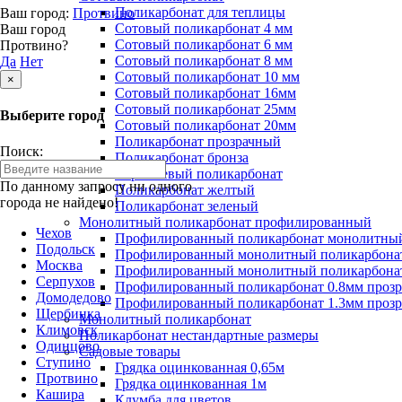
Поликарбонат для теплицы
Ваш город:
Протвино
Сотовый поликарбонат 4 мм
Ваш город
Сотовый поликарбонат 6 мм
Протвино?
Сотовый поликарбонат 8 мм
Да
Нет
Сотовый поликарбонат 10 мм
×
Сотовый поликарбонат 16мм
Сотовый поликарбонат 25мм
Выберите город
Сотовый поликарбонат 20мм
Поликарбонат прозрачный
Поиск:
Поликарбонат бронза
Коричневый поликарбонат
По данному запросу ни одного
Поликарбонат желтый
города не найдено!
Поликарбонат зеленый
Монолитный поликарбонат профилированный
Чехов
Профилированный поликарбонат монолитный
Подольск
Профилированный монолитный поликарбонат
Москва
Профилированный монолитный поликарбонат
Серпухов
Профилированный поликарбонат 0.8мм проз
Домодедово
Профилированный поликарбонат 1.3мм проз
Щербинка
Монолитный поликарбонат
Климовск
Поликарбонат нестандартные размеры
Одинцово
Садовые товары
Ступино
Грядка оцинкованная 0,65м
Протвино
Грядка оцинкованная 1м
Кашира
Клумба для цветов