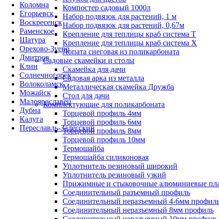
Коломна
Компостер садовый 1000л
Егорьевск
Набор подвязок для растений, 1 м
Воскресенск
Набор подвязок для растений, 0,67м
Раменское
Крепление для теплицы краб система Т
Шатура
Крепление для теплицы краб система Х
Орехово-Зуево
Лопата снеговая из поликарбоната
Дмитров
Садовые скамейки и столы
Клин
Скамейка для дачи
Солнечногорск
Садовая арка из металла
Волоколамск
Металлическая скамейка Дружба
Можайск
Стол для дачи
Малоярославец
Комплектующие для поликарбоната
Дубна
Торцевой профиль 4мм
Калуга
Торцевой профиль 6мм
Переславль-Залесский
Торцевой профиль 8мм
Торцевой профиль 10мм
Термошайба
Термошайба силиконовая
Уплотнитель резиновый широкий
Уплотнитель резиновый узкий
Прижимные и стыковочные алюминиевые пл
Соединительный разъемный профиль
Соединительный неразъемный 4-6мм профил
Соединительный неразъемный 8мм профиль
Соединительный неразъемный 10мм профиль