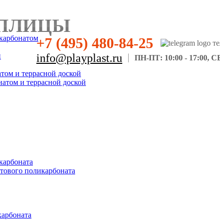
ПЛИЦЫ
карбонатом
+7 (495) 480-84-25
н
info@playplast.ru
ПН-ПТ: 10:00 - 17:00, СБ
атом и террасной доской
натом и террасной доской
карбоната
отового поликарбоната
карбоната