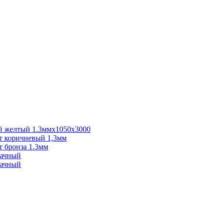
 желтый 1.3ммх1050х3000
 коричневый 1,3мм
 бронза 1.3мм
рачный
рачный