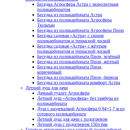
Беседка Агросфера Астра с монолитным
поликарбонатом
Беседка из поликарбоната Астра
Беседка из поликарбоната Агросфера
Тюльпан
Беседка из поликарбоната Агросфера Пион
Беседка садовая «Астра» с синим
поликарбонатом и террасной доской
Беседка садовая «Астра» с жёлтым
поликарбонатом и террасной доской
Беседка из поликарбоната Пион, зелёный
Беседка из поликарбоната Пион, жёлтый
Беседка из поликарбоната Пион,
коричневый
Беседка из поликарбоната Пион, бирюза
Беседка из поликарбоната комфорт Астра
Летний душ для дачи
Дачный туалет Агросфера
Летний душ «Агросфера» без тамбура из
поликарбоната
Душ с раздевалкой Агросфера 0,94×1,7 м из
сотового поликарбоната
Летний душ для дачи с подогревом
Летний душ с подогревом 150л бак
Готовые автонавесы под сотовый поликарбонат