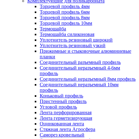
Комплектующие для поликарбоната
Торцевой профиль 4мм
Торцевой профиль 6мм
Торцевой профиль 8мм
Торцевой профиль 10мм
Термошайба
Термошайба силиконовая
Уплотнитель резиновый широкий
Уплотнитель резиновый узкий
Прижимные и стыковочные алюминиевые
планки
Соединительный разъемный профиль
Соединительный неразъемный 4-6мм
профиль
Соединительный неразъемный 8мм профиль
Соединительный неразъемный 10мм
профиль
Коньковый профиль
Пристенный профиль
Угловой профиль
Лента перфорированная
Лента герметизирующая
Оцинкованная лента
Стяжная лента Агросфера
Саморез кровельный