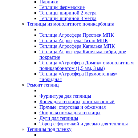
Парники
Теплицы фермерские
Теплицы шириной 2 метра
Теплицы шириной 3 метра
Теплицы из монолитного поликарбоната
Теплица Агросфера Престиж МПК
Теплица Агросфера Титан МПК
Теплица Агросфера Капелька МПК
Теплица Агросфера Капелька гибридное
покрытие
Теплица «Агросфера Домик» с монолитным
поликарбонатом (1,5 мм, 3 мм)
Теплица «Агросфера Прямостенная»
гибридная
Ремонт теплиц
Фурнитура для теплицы
Конек для теплицы, оцинкованный
Прямые: стартовая и обжимная
Опорная ножка для теплицы
Дуги для теплицы
Торец с форточкой и дверью для теплицы
Теплицы под пленку