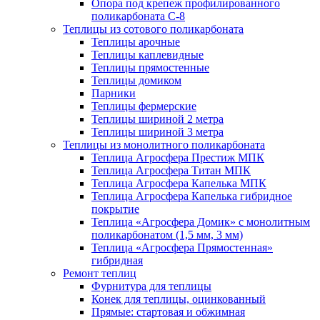
Опора под крепеж профилированного
поликарбоната С-8
Теплицы из сотового поликарбоната
Теплицы арочные
Теплицы каплевидные
Теплицы прямостенные
Теплицы домиком
Парники
Теплицы фермерские
Теплицы шириной 2 метра
Теплицы шириной 3 метра
Теплицы из монолитного поликарбоната
Теплица Агросфера Престиж МПК
Теплица Агросфера Титан МПК
Теплица Агросфера Капелька МПК
Теплица Агросфера Капелька гибридное
покрытие
Теплица «Агросфера Домик» с монолитным
поликарбонатом (1,5 мм, 3 мм)
Теплица «Агросфера Прямостенная»
гибридная
Ремонт теплиц
Фурнитура для теплицы
Конек для теплицы, оцинкованный
Прямые: стартовая и обжимная