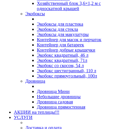
Хозяйственный блок 3,6×1,2 м с
односкатной крышей
Экобоксы
Экобоксы для пластика
Экобоксы для стекла
Экобоксы для макулатуры
Контейнер для масок и перчаток
Контейнер для батареек
Контейнер добрые крышечки
Экобокс квадратный, 46 л
Экобокс квадратный, 71л
Экобокс со скосом, 54 л
Экобокс шестигранный, 110 л
Экобокс прямоугольный, 100л
Дровница
Дровница Мини
Небольшие дровницы
Дровница садовая
Дровница прямостенная
АКЦИИ на теплицы!!!
УСЛУГИ
Доставка и оплата