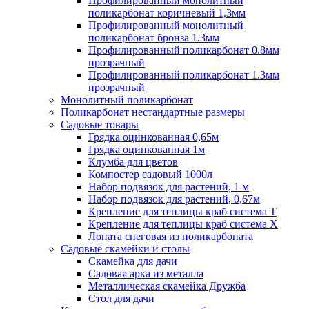
Профилированный монолитный
поликарбонат коричневый 1,3мм
Профилированный монолитный
поликарбонат бронза 1.3мм
Профилированный поликарбонат 0.8мм
прозрачный
Профилированный поликарбонат 1.3мм
прозрачный
Монолитный поликарбонат
Поликарбонат нестандартные размеры
Садовые товары
Грядка оцинкованная 0,65м
Грядка оцинкованная 1м
Клумба для цветов
Компостер садовый 1000л
Набор подвязок для растений, 1 м
Набор подвязок для растений, 0,67м
Крепление для теплицы краб система Т
Крепление для теплицы краб система Х
Лопата снеговая из поликарбоната
Садовые скамейки и столы
Скамейка для дачи
Садовая арка из металла
Металлическая скамейка Дружба
Стол для дачи