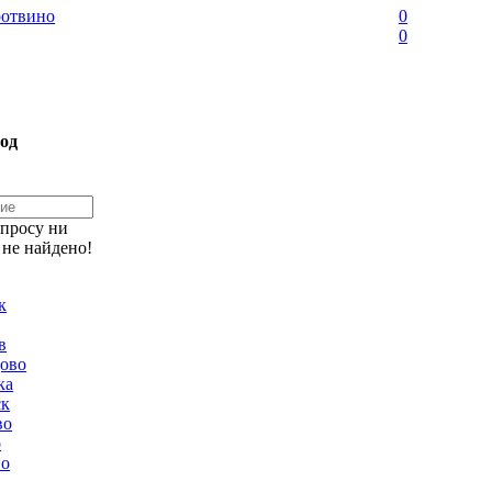
отвино
0
0
од
апросу ни
 не найдено!
к
в
ово
ка
ск
во
о
но