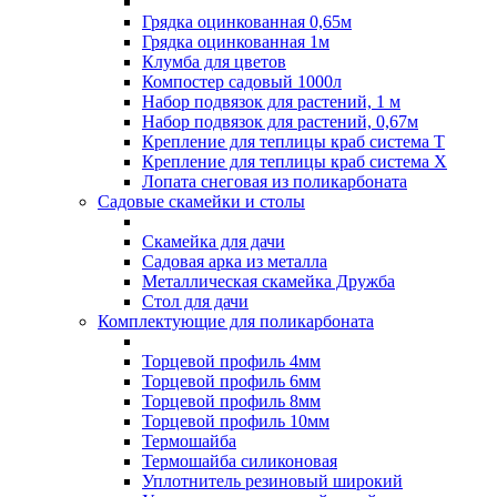
Грядка оцинкованная 0,65м
Грядка оцинкованная 1м
Клумба для цветов
Компостер садовый 1000л
Набор подвязок для растений, 1 м
Набор подвязок для растений, 0,67м
Крепление для теплицы краб система Т
Крепление для теплицы краб система Х
Лопата снеговая из поликарбоната
Садовые скамейки и столы
Скамейка для дачи
Садовая арка из металла
Металлическая скамейка Дружба
Стол для дачи
Комплектующие для поликарбоната
Торцевой профиль 4мм
Торцевой профиль 6мм
Торцевой профиль 8мм
Торцевой профиль 10мм
Термошайба
Термошайба силиконовая
Уплотнитель резиновый широкий