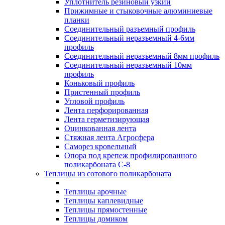
Уплотнитель резиновый узкий
Прижимные и стыковочные алюминиевые
планки
Соединительный разъемный профиль
Соединительный неразъемный 4-6мм
профиль
Соединительный неразъемный 8мм профиль
Соединительный неразъемный 10мм
профиль
Коньковый профиль
Пристенный профиль
Угловой профиль
Лента перфорированная
Лента герметизирующая
Оцинкованная лента
Стяжная лента Агросфера
Саморез кровельный
Опора под крепеж профилированного
поликарбоната С-8
Теплицы из сотового поликарбоната
Теплицы арочные
Теплицы каплевидные
Теплицы прямостенные
Теплицы домиком