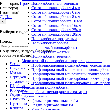
Поликарбонат для теплицы
Ваш город:
Протвино
Сотовый поликарбонат 4 мм
Ваш город
Сотовый поликарбонат 6 мм
Протвино?
Сотовый поликарбонат 8 мм
Да
Нет
Сотовый поликарбонат 10 мм
×
Сотовый поликарбонат 16мм
Сотовый поликарбонат 25мм
Выберите город
Сотовый поликарбонат 20мм
Поликарбонат прозрачный
Поиск:
Поликарбонат бронза
Коричневый поликарбонат
По данному запросу ни одного
Поликарбонат желтый
города не найдено!
Поликарбонат зеленый
Монолитный поликарбонат профилированный
Чехов
Профилированный поликарбонат монолитный
Подольск
Профилированный монолитный поликарбонат
Москва
Профилированный монолитный поликарбонат
Серпухов
Профилированный поликарбонат 0.8мм проз
Домодедово
Профилированный поликарбонат 1.3мм проз
Щербинка
Монолитный поликарбонат
Климовск
Поликарбонат нестандартные размеры
Одинцово
Садовые товары
Ступино
Грядка оцинкованная 0,65м
Протвино
Грядка оцинкованная 1м
Кашира
Клумба для цветов