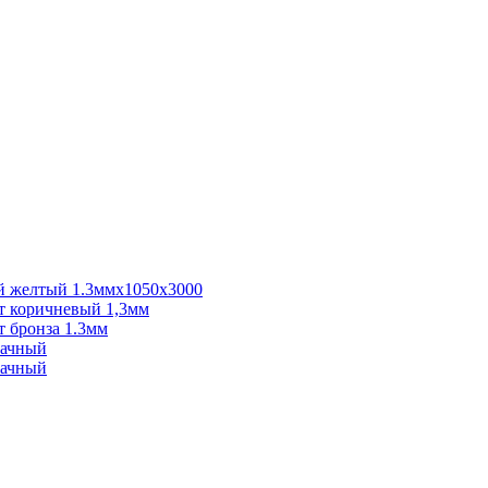
 желтый 1.3ммх1050х3000
 коричневый 1,3мм
 бронза 1.3мм
рачный
рачный