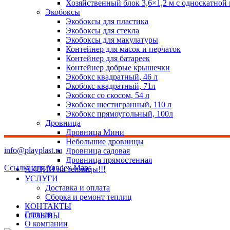
Хозяйственный блок 3,6×1,2 м с односкатной
Экобоксы
Экобоксы для пластика
Экобоксы для стекла
Экобоксы для макулатуры
Контейнер для масок и перчаток
Контейнер для батареек
Контейнер добрые крышечки
Экобокс квадратный, 46 л
Экобокс квадратный, 71л
Экобокс со скосом, 54 л
Экобокс шестигранный, 110 л
Экобокс прямоугольный, 100л
Дровница
Дровница Мини
Небольшие дровницы
info@playplast.ru
Дровница садовая
Дровница прямостенная
Ссылка для Yandex Maps
АКЦИИ на теплицы!!!
УСЛУГИ
Доставка и оплата
Сборка и ремонт теплиц
КОНТАКТЫ
Главная
ОТЗЫВЫ
О компании