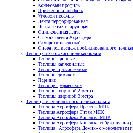
Коньковый профиль
Пристенный профиль
Угловой профиль
Лента перфорированная
Лента герметизирующая
Оцинкованная лента
Стяжная лента Агросфера
Саморез кровельный
Опора под крепеж профилированного полика
Теплицы из сотового поликарбоната
Теплицы арочные
Теплицы каплевидные
Теплицы прямостенные
Теплицы домиком
Парники
Теплицы фермерские
Теплицы шириной 2 метра
Теплицы шириной 3 метра
Теплицы из монолитного поликарбоната
Теплица Агросфера Престиж МПК
Теплица Агросфера Титан МПК
Теплица Агросфера Капелька МПК
Теплица Агросфера Капелька гибридное пок
Теплица «Агросфера Домик» с монолитным по