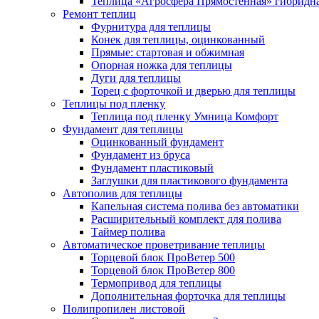
Теплица «Агросфера Прямостенная» гибридн
Ремонт теплиц
Фурнитура для теплицы
Конек для теплицы, оцинкованный
Прямые: стартовая и обжимная
Опорная ножка для теплицы
Дуги для теплицы
Торец с форточкой и дверью для теплицы
Теплицы под пленку
Теплица под пленку Умница Комфорт
Фундамент для теплицы
Оцинкованный фундамент
Фундамент из бруса
Фундамент пластиковый
Заглушки для пластикового фундамента
Автополив для теплицы
Капельная система полива без автоматики
Расширительный комплект для полива
Таймер полива
Автоматическое проветривание теплицы
Торцевой блок ПроВетер 500
Торцевой блок ПроВетер 800
Термопривод для теплицы
Дополнительная форточка для теплицы
Полипропилен листовой