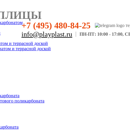
ПЛИЦЫ
карбонатом
+7 (495) 480-84-25
н
info@playplast.ru
ПН-ПТ: 10:00 - 17:00, СБ
атом и террасной доской
натом и террасной доской
карбоната
отового поликарбоната
карбоната