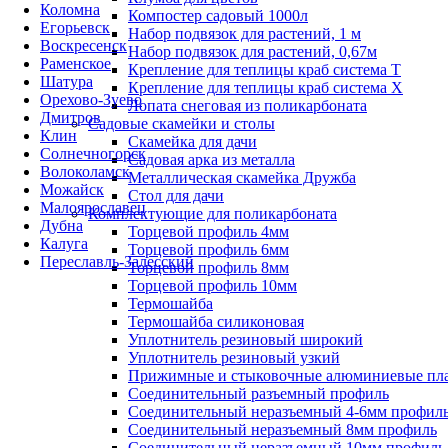
Коломна
Компостер садовый 1000л
Егорьевск
Набор подвязок для растений, 1 м
Воскресенск
Набор подвязок для растений, 0,67м
Раменское
Крепление для теплицы краб система Т
Шатура
Крепление для теплицы краб система Х
Орехово-Зуево
Лопата снеговая из поликарбоната
Дмитров
Садовые скамейки и столы
Клин
Скамейка для дачи
Солнечногорск
Садовая арка из металла
Волоколамск
Металлическая скамейка Дружба
Можайск
Стол для дачи
Малоярославец
Комплектующие для поликарбоната
Дубна
Торцевой профиль 4мм
Калуга
Торцевой профиль 6мм
Переславль-Залесский
Торцевой профиль 8мм
Торцевой профиль 10мм
Термошайба
Термошайба силиконовая
Уплотнитель резиновый широкий
Уплотнитель резиновый узкий
Прижимные и стыковочные алюминиевые пл
Соединительный разъемный профиль
Соединительный неразъемный 4-6мм профил
Соединительный неразъемный 8мм профиль
Соединительный неразъемный 10мм профиль